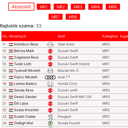
Abszolút
MR1
MR2
MR3
MR4
MR6
MR7
MR8
Rajtolók száma:
33
No.
Versenyző
Autó
Kategória
Kup
11
Körmöczi Ákos
Opel Astra
MR3
12
Bérces Márk
Suzuki Swift
MR1
14
Zsigmond Ákos
Suzuki Swift
MR1
15
Turán Lotti
Suzuki Swift Hybrid
MR7
16
Tyukodi Nikolett
Mazda Mx-5
MR7
17
Pipicz Nikolett
Audi TT
MR7
18
Lantos Balázs
Honda Civic
MR4
19
Gonda Ákos
Suzuki swift
MR3
20
Geskó Sándor
Suzuki Swift MK1 Gti
MR3
21
Élő Lajos
Suzuki Swift
MR2
22
Szalai Krisztián
Suzuki Swift
MR2
23
Szabó Csaba
Peugeot
MR2
24
Ördögh Mixi
Skoda Favorit
MR2