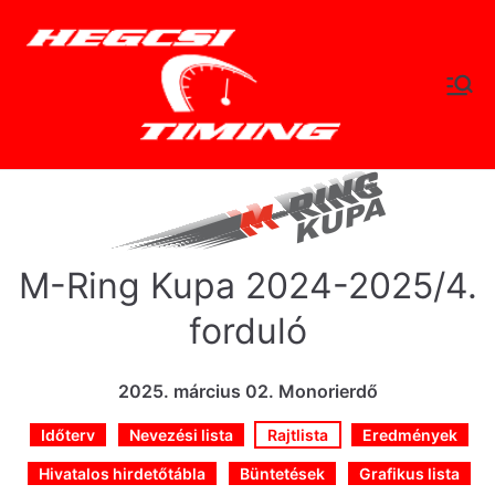
Skip
to
content
hegc
Időtlen Idők
sitimi
ng.hu
M-Ring Kupa 2024-2025/4.
forduló
2025. március 02. Monorierdő
Időterv
Nevezési lista
Rajtlista
Eredmények
Hivatalos hirdetőtábla
Büntetések
Grafikus lista