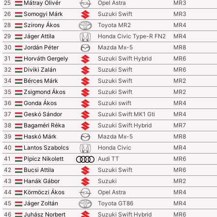
25
Mátray Olivér
Opel Astra
MR3
26
Somogyi Márk
Suzuki Swift
MR3
28
Szirony Ákos
Toyota MR2
MR4
29
Jáger Attila
Honda Civic Type-R FN2
MR4
30
Jordán Péter
Mazda Mx-5
MR8
31
Horváth Gergely
Suzuki Swift Hybrid
MR6
32
Diviki Zalán
Suzuki Swift
MR6
34
Bérces Márk
Suzuki Swift
MR2
35
Zsigmond Ákos
Suzuki Swift
MR2
36
Gonda Ákos
Suzuki swift
MR4
37
Geskó Sándor
Suzuki Swift MK1 Gti
MR4
38
Bagaméri Réka
Suzuki Swift Hybrid
MR7
39
Haskó Márk
Mazda Mx-5
MR8
40
Lantos Szabolcs
Honda Civic
MR4
41
Pipicz Nikolett
Audi TT
MR6
42
Bucsi Attila
Suzuki Swift
MR6
43
Hanák Gábor
Suzuki
MR2
44
Körmöczi Ákos
Opel Astra
MR4
45
Jáger Zoltán
Toyota GT86
MR4
46
Juhász Norbert
Suzuki Swift Hybrid
MR6