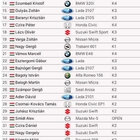
14
Szombati Kristóf
BMW 320i
K4
15
Gulyás Zoltán
Lada 2107
K3
16
Baranyi Krisztián
Lada 2105
K3
17
Czira Péter
Honda Civic
K4
18
Lázs Olivér
Suzuki Swift Sport
K3
19
Varga Zoltán
Nissan Micra
K2
20
Nagy Gergő
Trabant 601
K1
21
Vámos Marcell
BMW E46
K4
22
Esztergomi Gábor
Lada
K3
23
Bajnógel Gergő
Lada 2107
K3
24
Bagoly István
Alfa Romeo 156
K3
25
Balogh Martin
Nissan Micra
K2
26
Számpor Gergő
Seat Arosa
K2
27
Adler Dávid
Lada 2101
K4
28
Csornai-Kovács Tamás
Honda Civic EP1
K2
29
Juhász Krisztián
Suzuki Swift
K2
30
Smidt Alex
Mazda Mx-5
OPEN
31
Czira Dániel
Suzuki Swift
K2
32
Nagy Gergely
Suzuki Swift
K2
33
Kármán Máté
Peugeot 206
K2