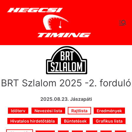
Skip
to
content
hegc
Időtlen Idők
sitimi
ng.hu
BRT Szlalom 2025 -2. forduló
2025.08.23. Jászapáti
Időterv
Nevezési lista
Rajtlista
Eredmények
Hivatalos hirdetőtábla
Büntetések
Grafikus lista