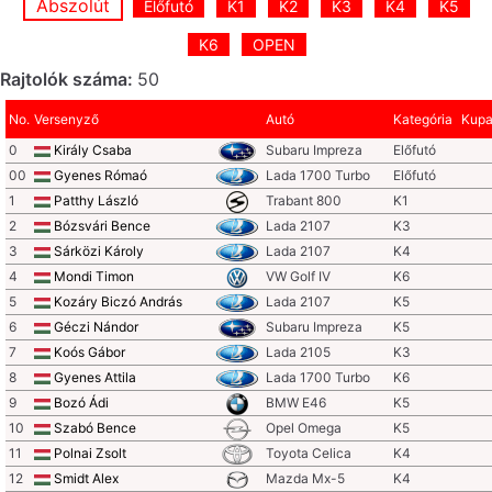
Abszolút
Előfutó
K1
K2
K3
K4
K5
K6
OPEN
Rajtolók száma:
50
No.
Versenyző
Autó
Kategória
Kup
0
Király Csaba
Subaru Impreza
Előfutó
00
Gyenes Rómaó
Lada 1700 Turbo
Előfutó
1
Patthy László
Trabant 800
K1
2
Bózsvári Bence
Lada 2107
K3
3
Sárközi Károly
Lada 2107
K4
4
Mondi Timon
VW Golf IV
K6
5
Kozáry Biczó András
Lada 2107
K5
6
Géczi Nándor
Subaru Impreza
K5
7
Koós Gábor
Lada 2105
K3
8
Gyenes Attila
Lada 1700 Turbo
K6
9
Bozó Ádi
BMW E46
K5
10
Szabó Bence
Opel Omega
K5
11
Polnai Zsolt
Toyota Celica
K4
12
Smidt Alex
Mazda Mx-5
K4