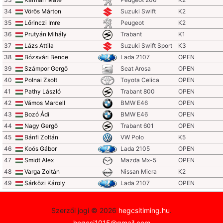
34
Vörös Márton
Suzuki Swift
K2
35
Lőrinczi Imre
Peugeot
K2
36
Prutyán Mihály
Trabant
K1
37
Lázs Attila
Suzuki Swift Sport
K3
38
Bózsvári Bence
Lada 2107
OPEN
39
Számpor Gergő
Seat Arosa
OPEN
40
Polnai Zsolt
Toyota Celica
OPEN
41
Pathy László
Trabant 800
OPEN
42
Vámos Marcell
BMW E46
OPEN
43
Bozó Ádi
BMW E46
OPEN
44
Nagy Gergő
Trabant 601
OPEN
45
Bánfi Zoltán
VW Polo
K5
46
Koós Gábor
Lada 2105
OPEN
47
Smidt Alex
Mazda Mx-5
OPEN
48
Varga Zoltán
Nissan Micra
K2
49
Sárközi Károly
Lada 2107
OPEN
Szerzői jogi © 2026
hegcsitiming.hu
.
hegcsi1015@gmail.com