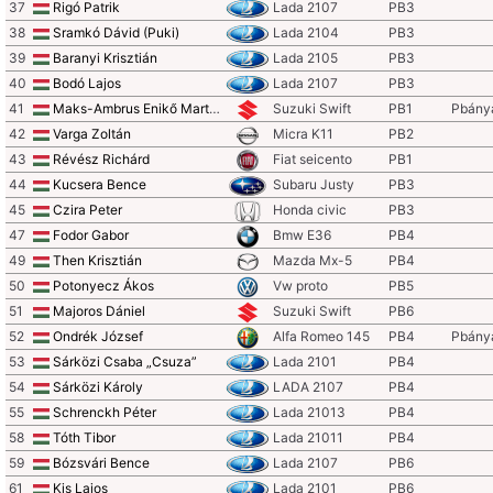
37
Rigó Patrik
Lada 2107
PB3
38
Sramkó Dávid (Puki)
Lada 2104
PB3
39
Baranyi Krisztián
Lada 2105
PB3
40
Bodó Lajos
Lada 2107
PB3
41
Maks-Ambrus Enikő Martina
Suzuki Swift
PB1
Pbány
42
Varga Zoltán
Micra K11
PB2
43
Révész Richárd
Fiat seicento
PB1
44
Kucsera Bence
Subaru Justy
PB3
45
Czira Peter
Honda civic
PB3
47
Fodor Gabor
Bmw E36
PB4
49
Then Krisztián
Mazda Mx-5
PB4
50
Potonyecz Ákos
Vw proto
PB5
51
Majoros Dániel
Suzuki Swift
PB6
52
Ondrék József
Alfa Romeo 145
PB4
Pbány
53
Sárközi Csaba „Csuza”
Lada 2101
PB4
54
Sárközi Károly
LADA 2107
PB4
55
Schrenckh Péter
Lada 21013
PB4
58
Tóth Tibor
Lada 21011
PB4
59
Bózsvári Bence
Lada 2107
PB6
61
Kis Lajos
Lada 2101
PB6