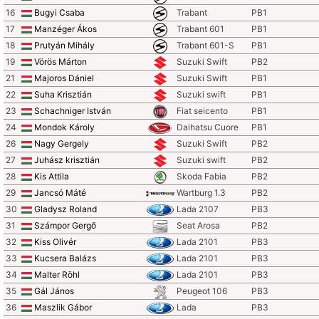
16
Bugyi Csaba
Trabant
PB1
17
Manzéger Ákos
Trabant 601
PB1
18
Prutyán Mihály
Trabant 601-S
PB1
19
Vörös Márton
Suzuki Swift
PB2
21
Majoros Dániel
Suzuki Swift
PB1
22
Suha Krisztián
Suzuki swift
PB1
23
Schachniger István
Fiat seicento
PB1
24
Mondok Károly
Daihatsu Cuore
PB1
26
Nagy Gergely
Suzuki Swift
PB2
27
Juhász krisztián
Suzuki swift
PB2
28
Kis Attila
Skoda Fabia
PB2
29
Jancsó Máté
Wartburg 1.3
PB2
30
Gladysz Roland
Lada 2107
PB3
31
Számpor Gergő
Seat Arosa
PB2
32
Kiss Olivér
Lada 2101
PB3
33
Kucsera Balázs
Lada 2101
PB3
34
Malter Röhl
Lada 2101
PB3
35
Gál János
Peugeot 106
PB3
36
Maszlik Gábor
Lada
PB3