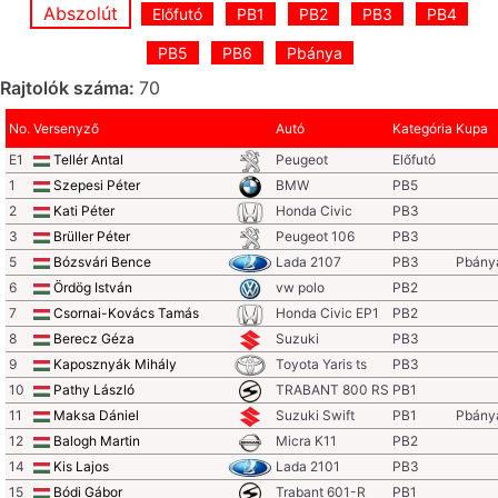
Abszolút
Előfutó
PB1
PB2
PB3
PB4
PB5
PB6
Pbánya
Rajtolók száma:
70
No.
Versenyző
Autó
Kategória
Kupa
E1
Tellér Antal
Peugeot
Előfutó
1
Szepesi Péter
BMW
PB5
2
Kati Péter
Honda Civic
PB3
3
Brüller Péter
Peugeot 106
PB3
5
Bózsvári Bence
Lada 2107
PB3
Pbány
6
Ördög István
vw polo
PB2
7
Csornai-Kovács Tamás
Honda Civic EP1
PB2
8
Berecz Géza
Suzuki
PB3
9
Kaposznyák Mihály
Toyota Yaris ts
PB3
10
Pathy László
TRABANT 800 RS
PB1
11
Maksa Dániel
Suzuki Swift
PB1
Pbány
12
Balogh Martin
Micra K11
PB2
14
Kis Lajos
Lada 2101
PB3
15
Bódi Gábor
Trabant 601-R
PB1