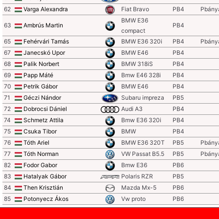
62
Varga Alexandra
Fiat Bravo
PB4
Pbány
BMW E36
63
Ambrús Martin
PB4
compact
65
Fehérvári Tamás
BMW E36 320i
PB4
Pbány
67
Janecskó Upor
BMW E46
PB4
68
Palik Norbert
BMW 318iS
PB4
69
Papp Máté
Bmw E46 328i
PB4
70
Petrik Gábor
BMW E46
PB4
71
Géczi Nándor
Subaru impreza
PB5
72
Dobrocsi Dániel
Audi A3
PB4
74
Schmetz Attila
Bmw E36 320i
PB4
75
Csuka Tibor
BMW
PB4
76
Tóth Ariel
BMW E36 320T
PB5
Pbány
77
Tóth Norman
VW Passat B5.5
PB5
Pbány
82
Fodor Gabor
Bmw E36
PB6
83
Hatalyak Gábor
Polaris RZR
PB5
84
Then Krisztián
Mazda Mx-5
PB6
85
Potonyecz Ákos
Vw proto
PB6