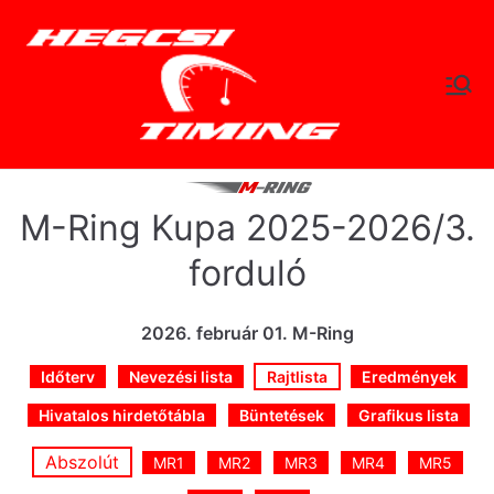
Skip
to
content
hegc
Időtlen Idők
sitimi
ng.hu
M-Ring Kupa 2025-2026/3.
forduló
2026. február 01. M-Ring
Időterv
Nevezési lista
Rajtlista
Eredmények
Hivatalos hirdetőtábla
Büntetések
Grafikus lista
Abszolút
MR1
MR2
MR3
MR4
MR5