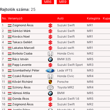
MR6
MR9
Rajtolók száma:
25
No.
Versenyző
Autó
Kategória
Kupa
1
Zsigmond Ákos
Suzuki Swift
MR1
2
Sárközi Márk
Suzuki Swift
MR1
3
Kovács Noel
Suzuki Swift
MR1
4
Takacs Gellért
Suzuki Swift
MR1
5
Lakatos Marcell
Suzuki swift
MR1
6
Borbola Csaba
Honda Civic
MR2
7
Rácz István
BMW 325
MR5
8
Papp Levente
Suzuki Swift Sport
MR3
9
Szombathelyi Péter
Lada VFTS
MR3
10
Czakó Roland
Honda Civic
MR4
11
Kővári Richárd
Porsche
MR6
12
Szirony Ákos
Toyota MR2
MR4
14
Vámosi Attila
BMW
MR5
15
Gonda Ákos
Suzuki Swift 1.6
MR5
16
Zsigmond Ákos
Suzuki Swift
MR2
17
Jordán Péter
Mazda Mx-5
MR9