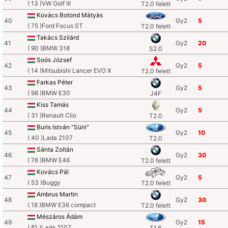
( 13 )VW Golf III
T2.0 felett
Kovàcs Botond Màtyàs
40
Gy2
5
( 75 )Ford Focus ST
T2.0 felett
Takács Szilárd
41
Gy2
20
( 90 )BMW 318
S2.0
Soós József
42
Gy2
5
( 14 )Mitsubishi Lancer EVO X
T2.0 felett
Farkas Péter
43
Gy2
5
( 98 )BMW E30
J4F
Kiss Tamás
44
Gy2
5
( 31 )Renault Clio
T2.0
Buris István "Süni"
45
Gy2
10
( 40 )Lada 2107
T2.0
Sánta Zoltán
46
Gy2
30
( 76 )BMW E46
T2.0 felett
Kovács Pál
47
Gy2
5
( 53 )Buggy
T2.0 felett
Ambrus Martin
48
Gy2
30
( 18 )BMW E36 compact
T2.0 felett
Mészáros Ádám
49
Gy2
15
( 81 )Lada 2107
T1.6