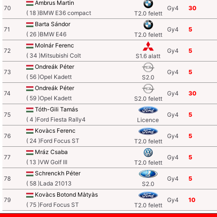
Ambrus Martin
70
Gy4
30
( 18 )BMW E36 compact
T2.0 felett
Barta Sándor
71
Gy4
5
( 26 )BMW E46
T2.0 felett
Molnár Ferenc
72
Gy4
5
( 34 )Mitsubishi Colt
S1.6 alatt
Ondreák Péter
73
Gy4
5
( 56 )Opel Kadett
S2.0
Ondreák Péter
74
Gy4
30
( 59 )Opel Kadett
S2.0 felett
Tóth-Gili Tamás
75
Gy4
5
( 4 )Ford Fiesta Rally4
Licence
Kovàcs Ferenc
76
Gy4
5
( 24 )Ford Focus ST
T2.0 felett
Mráz Csaba
77
Gy4
5
( 13 )VW Golf III
T2.0 felett
Schrenckh Péter
78
Gy4
5
( 58 )Lada 21013
S2.0
Kovàcs Botond Màtyàs
79
Gy4
10
( 75 )Ford Focus ST
T2.0 felett