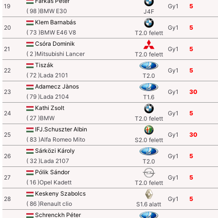
Farkas Péter
19
Gy1
5
( 98 )BMW E30
J4F
Klem Barnabás
20
Gy1
5
( 73 )BMW E46 V8
T2.0 felett
Csóra Dominik
21
Gy1
5
( 2 )Mitsubishi Lancer
T2.0 felett
Tiszák
22
Gy1
5
( 72 )Lada 2101
T2.0
Adamecz Jànos
23
Gy1
30
( 79 )Lada 2104
T1.6
Kathi Zsolt
24
Gy1
5
( 27 )BMW
T2.0 felett
IFJ.Schuszter Albin
25
Gy1
30
( 83 )Alfa Romeo Mito
S2.0 felett
Sárközi Károly
26
Gy1
5
( 32 )Lada 2107
T2.0
Pólik Sándor
27
Gy1
5
( 16 )Opel Kadett
T2.0 felett
Keskeny Szabolcs
28
Gy1
5
( 86 )Renault clio
S1.6 alatt
Schrenckh Péter