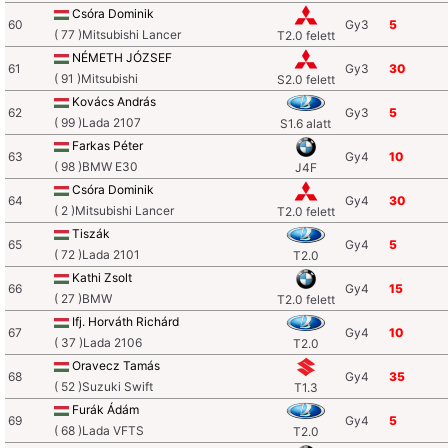
Csóra Dominik
60
Gy3
5
( 77 )Mitsubishi Lancer
T2.0 felett
NÉMETH JÓZSEF
61
Gy3
30
( 91 )Mitsubishi
S2.0 felett
Kovács András
62
Gy3
5
( 99 )Lada 2107
S1.6 alatt
Farkas Péter
63
Gy4
10
( 98 )BMW E30
J4F
Csóra Dominik
64
Gy4
30
( 2 )Mitsubishi Lancer
T2.0 felett
Tiszák
65
Gy4
5
( 72 )Lada 2101
T2.0
Kathi Zsolt
66
Gy4
15
( 27 )BMW
T2.0 felett
Ifj. Horváth Richárd
67
Gy4
10
( 37 )Lada 2106
T2.0
Oravecz Tamás
68
Gy4
35
( 52 )Suzuki Swift
T1.3
Furák Ádám
69
Gy4
5
( 68 )Lada VFTS
T2.0