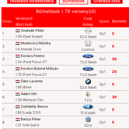
Hivatalos hirdetőtábla
Büntetések
Grafikus lista
Bűntetések ( 79 versenyző)
Versenyző
Csop.
Sorsz.
Gyors
Büntetés
(Rsz) Autó
Kateg.
Ondreák Péter
1
Gy1
5
( 59 )Opel Kadett
S2.0 felett
Modrovics Mónika
2
Gy1
5
( 9 )Honda Civic
Licence
Kovàcs Ferenc
3
Gy1
30
( 24 )Ford Focus ST
T2.0 felett
Kovàcs Botond Màtyàs
4
Gy1
20
( 75 )Ford Focus ST
T2.0 felett
Ódor Levente
5
Gy1
5
( 96 )Bmw
S2.0 felett
Ádám Viki
6
Gy1
30
( 29 )Renault Clio
T2.0
Zsömböly Bence
7
Gy1
5
( 85 )Lada 2105
S1.6 alatt
Bartus Péter
8
Gy1
5
( 57 )VW Golf II
S2.0