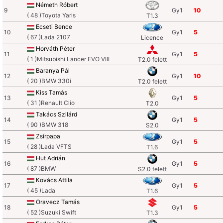
Németh Róbert
9
Gy1
10
( 48 )Toyota Yaris
T1.3
Ecseti Bence
10
Gy1
5
( 67 )Lada 2107
Licence
Horváth Péter
11
Gy1
5
( 1 )Mitsubishi Lancer EVO VIII
T2.0 felett
Baranya Pál
12
Gy1
10
( 20 )BMW 330i
T2.0 felett
Kiss Tamás
13
Gy1
5
( 31 )Renault Clio
T2.0
Takács Szilárd
14
Gy1
5
( 90 )BMW 318
S2.0
Zsírpapa
15
Gy1
5
( 28 )Lada VFTS
T1.6
Hut Adrián
16
Gy1
5
( 87 )BMW
S2.0 felett
Kovács Attila
17
Gy1
5
( 45 )Lada
T1.6
Oravecz Tamás
18
Gy1
5
( 52 )Suzuki Swift
T1.3