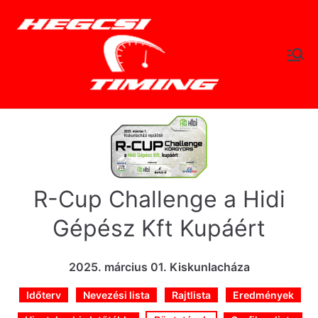
Skip
to
content
hegc
Időtlen Idők
sitimi
ng.hu
R-Cup Challenge a Hidi
Gépész Kft Kupáért
2025. március 01. Kiskunlacháza
Időterv
Nevezési lista
Rajtlista
Eredmények