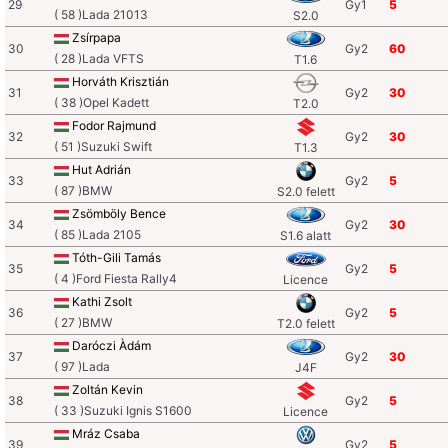
29
Gy1
5
( 58 )Lada 21013
S2.0
Zsírpapa
30
Gy2
60
( 28 )Lada VFTS
T1.6
Horváth Krisztián
31
Gy2
30
( 38 )Opel Kadett
T2.0
Fodor Rajmund
32
Gy2
30
( 51 )Suzuki Swift
T1.3
Hut Adrián
33
Gy2
5
( 87 )BMW
S2.0 felett
Zsömböly Bence
34
Gy2
30
( 85 )Lada 2105
S1.6 alatt
Tóth-Gili Tamás
35
Gy2
5
( 4 )Ford Fiesta Rally4
Licence
Kathi Zsolt
36
Gy2
5
( 27 )BMW
T2.0 felett
Daróczi Àdám
37
Gy2
30
( 97 )Lada
J4F
Zoltán Kevin
38
Gy2
5
( 33 )Suzuki Ignis S1600
Licence
Mráz Csaba
39
Gy2
5