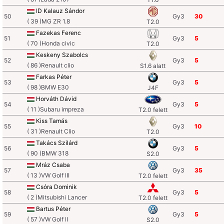
ID Kalauz Sándor
50
Gy3
30
( 39 )MG ZR 1.8
T2.0
Fazekas Ferenc
51
Gy3
5
( 70 )Honda civic
T2.0
Keskeny Szabolcs
52
Gy3
5
( 86 )Renault clio
S1.6 alatt
Farkas Péter
53
Gy3
5
( 98 )BMW E30
J4F
Horváth Dávid
54
Gy3
5
( 11 )Subaru impreza
T2.0 felett
Kiss Tamás
55
Gy3
10
( 31 )Renault Clio
T2.0
Takács Szilárd
56
Gy3
5
( 90 )BMW 318
S2.0
Mráz Csaba
57
Gy3
35
( 13 )VW Golf III
T2.0 felett
Csóra Dominik
58
Gy3
5
( 2 )Mitsubishi Lancer
T2.0 felett
Bartus Péter
59
Gy3
5
( 57 )VW Golf II
S2.0