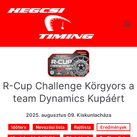
Skip
to
content
hegc
Időtlen Idők
sitimi
ng.hu
R-Cup Challenge Körgyors a
team Dynamics Kupáért
2025. augusztus 09. Kiskunlacháza
Időterv
Nevezési lista
Rajtlista
Eredmények