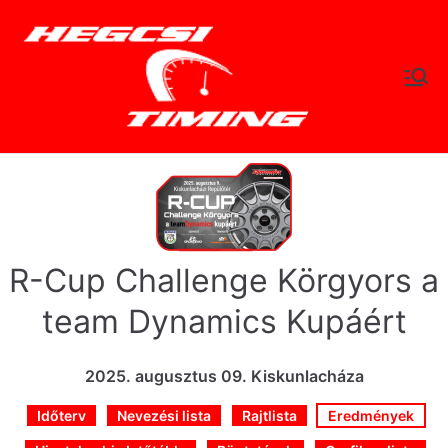
Skip
to
content
hegc
Időtlen Idők
sitimi
ng.hu
R-Cup Challenge Körgyors a
team Dynamics Kupáért
2025. augusztus 09. Kiskunlacháza
Időterv
Nevezési lista
Rajtlista
Eredmények