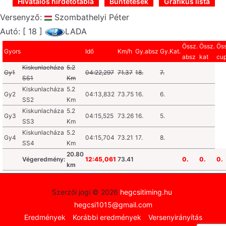
Hivatalos hirdetőtábla
Büntetések
Grafikus lista
Versenyző:
Szombathelyi Péter
Autó: [ 18 ]
LADA
Össz.
Össz.
Öss
Gyors
Idő
Km/h
Gy.absz
Gy.Kat.
absz
kat
cu
Kiskunlacháza
5.2
Gy1
04:22,297
71.37
18.
7.
SS1
Km
Kiskunlacháza
5.2
Gy2
04:13,832
73.75
16.
6.
SS2
Km
Kiskunlacháza
5.2
Gy3
04:15,525
73.26
16.
5.
SS3
Km
Kiskunlacháza
5.2
Gy4
04:15,704
73.21
17.
8.
SS4
Km
20.80
Végeredmény:
12:45,061
73.41
0.
0.
0.
km
Szerzői jogi © 2026
hegcsitiming.hu
.
hegcsi1015@gmail.com
Eredmények
Korábbi eredmények
Versenyirányítás