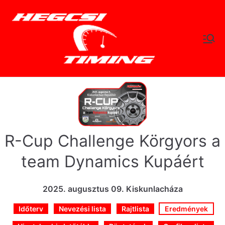
Skip
to
content
hegc
Időtlen Idők
sitimi
ng.hu
R-Cup Challenge Körgyors a
team Dynamics Kupáért
2025. augusztus 09. Kiskunlacháza
Időterv
Nevezési lista
Rajtlista
Eredmények