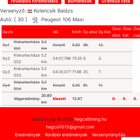
Hivatalos hirdetőtábla
Büntetések
Grafikus lista
Versenyző:
Kolencsik Balázs
Autó: [ 30 ]
Peugeot 106 Maxi
Össz.
Össz.
Öss
Gyors
Idő
Km/h
Gy.absz
Gy.Kat.
absz
kat
cup
Kiskunlacháza
5.2
Gy1
Kiesett
5.20
96.
12.
SS1
Km
Kiskunlacháza
5.2
Gy2
04:07,788
75.55
9.
3.
SS2
Km
Kiskunlacháza
5.2
Gy3
04:20,077
71.98
25.
7.
SS3
Km
Kiskunlacháza
5.2
Gy4
Kiesett
5.20
81.
11.
SS4
Km
20.80
Végeredmény:
Kiesett
13.67
0.
0.
0.
km
Szerzői jogi © 2026
hegcsitiming.hu
.
hegcsi1015@gmail.com
Eredmények
Korábbi eredmények
Versenyirányítás