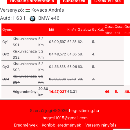
Hivatalos hirdetőtábla
Büntetések
Grafikus lista
Versenyző:
Kovács András
Autó: [ 63 ]
BMW e46
Össz.
Össz.
Öss
Gyors
Idő
Km/h
Gy.absz
Gy.Kat.
absz
kat
cu
Kiskunlacháza
5.2
Gy1
05:00,597
62.28
62.
5.
SS1
Km
Kiskunlacháza
5.2
Gy2
04:49,572
64.65
58.
4.
SS2
Km
Kiskunlacháza
5.2
Gy3
04:56,858
63.06
60.
5.
SS3
Km
Kiskunlacháza
5.2
Gy4
05:59,306
52.10
70.
7.
SS4
Km
20.80
Végeredmény:
14:47,027
63.31
46.
5.
46
km
Szerzői jogi © 2026
hegcsitiming.hu
.
hegcsi1015@gmail.com
Eredmények
Korábbi eredmények
Versenyirányítás