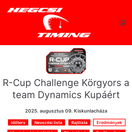
Skip
to
content
hegc
Időtlen Idők
sitimi
ng.hu
R-Cup Challenge Körgyors a
team Dynamics Kupáért
2025. augusztus 09. Kiskunlacháza
Időterv
Nevezési lista
Rajtlista
Eredmények