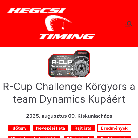
Skip
to
content
hegc
Időtlen Idők
sitimi
ng.hu
R-Cup Challenge Körgyors a
team Dynamics Kupáért
2025. augusztus 09. Kiskunlacháza
Időterv
Nevezési lista
Rajtlista
Eredmények