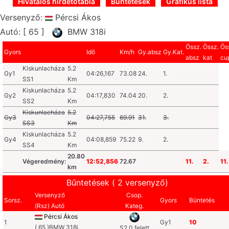
Hivatalos hirdetőtábla
Büntetések
Grafikus lista
Versenyző:
Pércsi Ákos
Autó: [ 65 ]
BMW 318i
Össz.
Össz.
Ös
Gyors
Idő
Km/h
Gy.absz
Gy.Kat.
absz
kat
cu
Kiskunlacháza
5.2
Gy1
04:26,167
73.08
24.
1.
SS1
Km
Kiskunlacháza
5.2
Gy2
04:17,830
74.04
20.
2.
SS2
Km
Kiskunlacháza
5.2
Gy3
04:27,755
69.91
31.
3.
SS3
Km
Kiskunlacháza
5.2
Gy4
04:08,859
75.22
9.
2.
SS4
Km
20.80
Végeredmény:
12:52,856
72.67
11.
2.
11.
km
Bűntetések ( 2 versenyző)
Versenyző
Csop.
Sorsz.
Gyors
Büntetés
(Rsz) Autó
Kateg.
Pércsi Ákos
1
Gy1
10
( 65 )BMW 318i
S2.0 felett