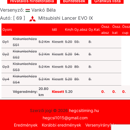
Hivatalos hirdetőtábla
Büntetések
Grafikus lista
Versenyző:
Vankó Béla
Autó: [ 69 ]
Mitsubishi Lancer EVO IX
Össz.
Össz.
Össz
Gyors
Idő
Km/h
Gy.absz
Gy.Kat.
absz
kat
cup
Kiskunlacháza
Gy1
5.2 Km
Kiesett
5.20
93.
8.
SS1
Kiskunlacháza
Gy2
5.2 Km
Kiesett
5.20
94.
8.
SS2
Kiskunlacháza
Gy3
5.2 Km
Kiesett
5.20
89.
8.
SS3
Kiskunlacháza
Gy4
5.2 Km
Kiesett
5.20
89.
8.
SS4
20.80
Végeredmény:
Kiesett
5.20
0.
0.
0.
km
Szerzői jogi © 2026
hegcsitiming.hu
.
hegcsi1015@gmail.com
Eredmények
Korábbi eredmények
Versenyirányítás