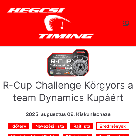
Skip
to
content
hegc
Időtlen Idők
sitimi
ng.hu
R-Cup Challenge Körgyors a
team Dynamics Kupáért
2025. augusztus 09. Kiskunlacháza
Időterv
Nevezési lista
Rajtlista
Eredmények