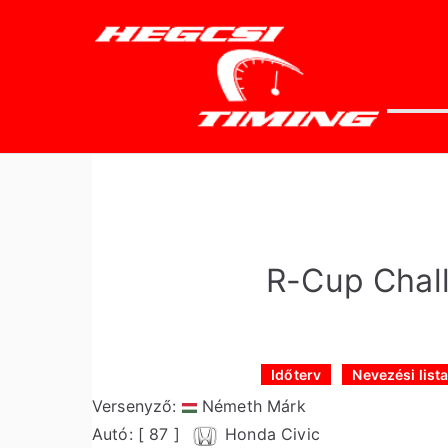
Skip
to
content
he
Időtlen
R-Cup Chal
Időterv
Nevezési list
Versenyző:
Németh Márk
Autó: [ 87 ]
Honda Civic