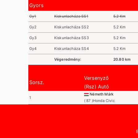
Gyors
Gy1
Kiskunlacháza SS1
5.2 Km
Gy2
Kiskunlacháza SS2
5.2 Km
Gy3
Kiskunlacháza SS3
5.2 Km
Gy4
Kiskunlacháza SS4
5.2 Km
Végeredmény:
20.80 km
Versenyző
Sorsz.
(Rsz) Autó
Németh Márk
1
( 87 )Honda Civic