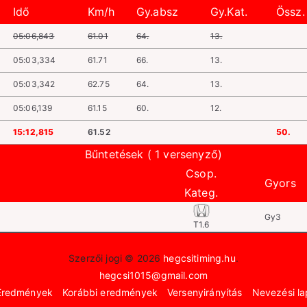
Idő
Km/h
Gy.absz
Gy.Kat.
Össz.
05:06,843
61.01
64.
13.
05:03,334
61.71
66.
13.
05:03,342
62.75
64.
13.
05:06,139
61.15
60.
12.
15:12,815
61.52
50.
Bűntetések ( 1 versenyző)
Csop.
Gyors
Kateg.
Gy3
T1.6
Szerzői jogi © 2026
hegcsitiming.hu
.
hegcsi1015@gmail.com
Eredmények
Korábbi eredmények
Versenyirányítás
Nevezési la