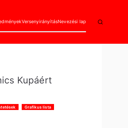
redmények
Versenyirányítás
Nevezési lap
ics Kupáért
tetések
Grafikus lista