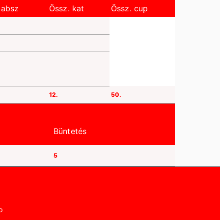
 absz
Össz. kat
Össz. cup
12.
50.
Büntetés
5
p