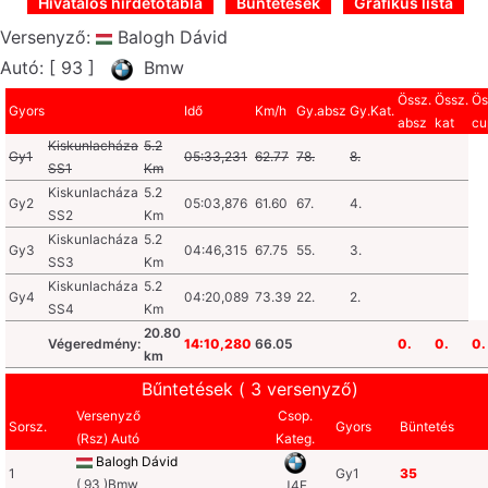
Hivatalos hirdetőtábla
Büntetések
Grafikus lista
Versenyző:
Balogh Dávid
Autó: [ 93 ]
Bmw
Össz.
Össz.
Ös
Gyors
Idő
Km/h
Gy.absz
Gy.Kat.
absz
kat
cu
Kiskunlacháza
5.2
Gy1
05:33,231
62.77
78.
8.
SS1
Km
Kiskunlacháza
5.2
Gy2
05:03,876
61.60
67.
4.
SS2
Km
Kiskunlacháza
5.2
Gy3
04:46,315
67.75
55.
3.
SS3
Km
Kiskunlacháza
5.2
Gy4
04:20,089
73.39
22.
2.
SS4
Km
20.80
Végeredmény:
14:10,280
66.05
0.
0.
0.
km
Bűntetések ( 3 versenyző)
Versenyző
Csop.
Sorsz.
Gyors
Büntetés
(Rsz) Autó
Kateg.
Balogh Dávid
1
Gy1
35
( 93 )Bmw
J4F