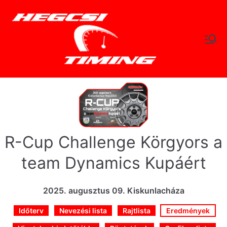
Skip
to
content
hegc
Időtlen Idők
sitimi
ng.hu
R-Cup Challenge Körgyors a
team Dynamics Kupáért
2025. augusztus 09. Kiskunlacháza
Időterv
Nevezési lista
Rajtlista
Eredmények