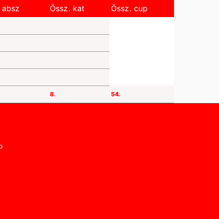
 absz
Össz. kat
Össz. cup
8.
54.
p