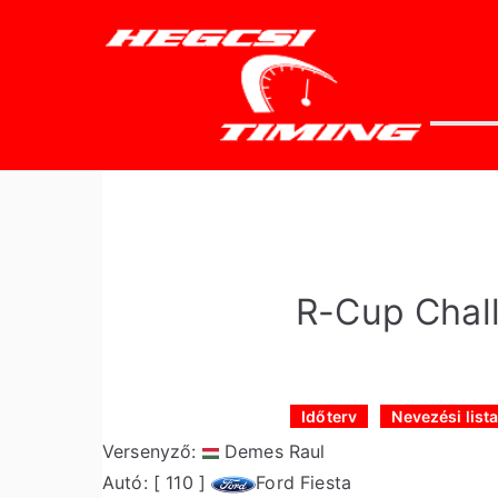
Skip
to
content
he
Időtlen
R-Cup Chal
Időterv
Nevezési list
Versenyző:
Demes Raul
Autó: [ 110 ]
Ford Fiesta