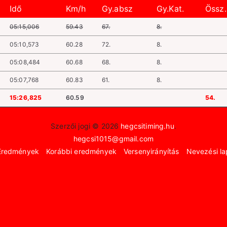
Idő
Km/h
Gy.absz
Gy.Kat.
Össz.
05:15,006
59.43
67.
8.
05:10,573
60.28
72.
8.
05:08,484
60.68
68.
8.
05:07,768
60.83
61.
8.
15:26,825
60.59
54.
Szerzői jogi © 2026
hegcsitiming.hu
.
hegcsi1015@gmail.com
Eredmények
Korábbi eredmények
Versenyirányítás
Nevezési la