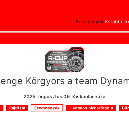
Eredmények
Korábbi e
gcsitiming.hu
 Idők
lenge Körgyors a team Dynam
2025. augusztus 09. Kiskunlacháza
a
Rajtlista
Eredmények
Hivatalos hirdetőtábla
Bün