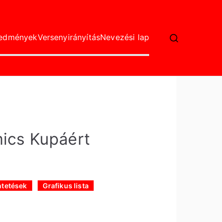
redmények
Versenyirányítás
Nevezési lap
ics Kupáért
tetések
Grafikus lista