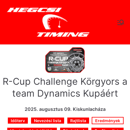
Skip
to
content
hegc
Időtlen Idők
sitimi
ng.hu
R-Cup Challenge Körgyors a
team Dynamics Kupáért
2025. augusztus 09. Kiskunlacháza
Időterv
Nevezési lista
Rajtlista
Eredmények