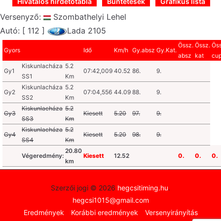
Hivatalos hirdetőtábla
Büntetések
Grafikus lista
Versenyző:
Szombathelyi Lehel
Autó: [ 112 ]
Lada 2105
Össz.
Össz.
Öss
Gyors
Idő
Km/h
Gy.absz
Gy.Kat.
absz
kat
cu
Kiskunlacháza
5.2
Gy1
07:42,009
40.52
86.
9.
SS1
Km
Kiskunlacháza
5.2
Gy2
07:04,556
44.09
88.
9.
SS2
Km
Kiskunlacháza
5.2
Gy3
Kiesett
5.20
97.
9.
SS3
Km
Kiskunlacháza
5.2
Gy4
Kiesett
5.20
98.
9.
SS4
Km
20.80
Végeredmény:
Kiesett
12.52
0.
0.
0.
km
Szerzői jogi © 2026
hegcsitiming.hu
.
hegcsi1015@gmail.com
Eredmények
Korábbi eredmények
Versenyirányítás