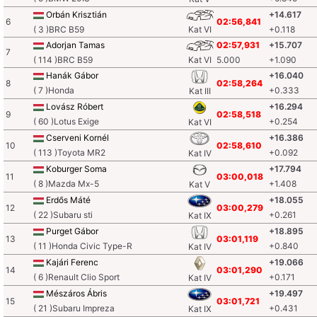
Orbán Krisztián
+14.617
6
02:56,841
( 3 )BRC B59
Kat VI
+0.118
Adorjan Tamas
02:57,931
+15.707
7
( 114 )BRC B59
Kat VI
5.000
+1.090
Hanák Gábor
+16.040
8
02:58,264
( 7 )Honda
+0.333
Kat III
Lovász Róbert
+16.294
9
02:58,518
( 60 )Lotus Exige
+0.254
Kat VI
Cserveni Kornél
+16.386
10
02:58,610
( 113 )Toyota MR2
+0.092
Kat IV
Koburger Soma
+17.794
11
03:00,018
( 8 )Mazda Mx-5
+1.408
Kat V
Erdős Máté
+18.055
12
03:00,279
( 22 )Subaru sti
+0.261
Kat IX
Purget Gábor
+18.895
13
03:01,119
( 11 )Honda Civic Type-R
+0.840
Kat IV
Kajári Ferenc
+19.066
14
03:01,290
( 6 )Renault Clio Sport
+0.171
Kat IV
Mészáros Ábris
+19.497
15
03:01,721
( 21 )Subaru Impreza
+0.431
Kat IX