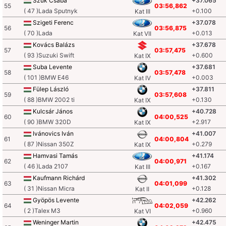
Szűk Csaba
+37.065
55
03:56,862
( 47 )Lada Sputnyk
+0.100
Kat III
Szigeti Ferenc
+37.078
56
03:56,875
( 70 )Lada
+0.013
Kat VII
Kovács Balázs
+37.678
57
03:57,475
( 93 )Suzuki Swift
+0.600
Kat IX
Suba Levente
+37.681
58
03:57,478
( 101 )BMW E46
+0.003
Kat IV
Fülep László
+37.811
59
03:57,608
( 88 )BMW 2002 ti
+0.130
Kat IX
Kulcsár János
+40.728
60
04:00,525
( 90 )BMW 320D
+2.917
Kat IX
Ivánovics Iván
+41.007
61
04:00,804
( 87 )Nissan 350Z
+0.279
Kat IX
Hamvasi Tamás
+41.174
62
04:00,971
( 46 )Lada 2107
+0.167
Kat III
Kaufmann Richárd
+41.302
63
04:01,099
( 31 )Nissan Micra
+0.128
Kat II
Gyöpös Levente
+42.262
64
04:02,059
( 2 )Talex M3
+0.960
Kat VI
Weninger Martin
+42.475