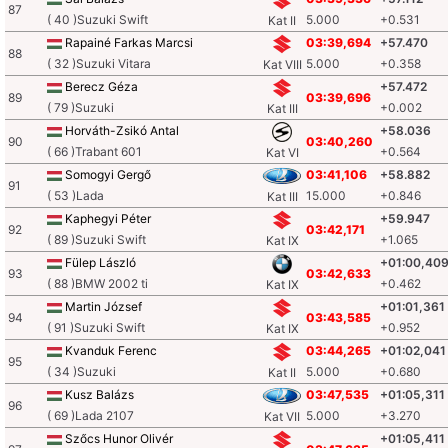
87
( 40 )Suzuki Swift
5.000
+0.531
Kat II
Rapainé Farkas Marcsi
03:39,694
+57.470
88
( 32 )Suzuki Vitara
5.000
+0.358
Kat VIII
Berecz Géza
+57.472
89
03:39,696
( 79 )Suzuki
+0.002
Kat III
Horváth-Zsikó Antal
+58.036
90
03:40,260
( 66 )Trabant 601
+0.564
Kat VI
Somogyi Gergő
03:41,106
+58.882
91
( 53 )Lada
15.000
+0.846
Kat III
Kaphegyi Péter
+59.947
92
03:42,171
( 89 )Suzuki Swift
+1.065
Kat IX
Fülep László
+01:00,40
93
03:42,633
( 88 )BMW 2002 ti
+0.462
Kat IX
Martin József
+01:01,361
94
03:43,585
( 91 )Suzuki Swift
+0.952
Kat IX
Kvanduk Ferenc
03:44,265
+01:02,041
95
( 34 )Suzuki
5.000
+0.680
Kat II
Kusz Balázs
03:47,535
+01:05,311
96
( 69 )Lada 2107
5.000
+3.270
Kat VII
Szőcs Hunor Olivér
+01:05,411