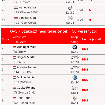
( 23 )Toyota
Kat VIII
Ivánovics Iván
22
Gy3
5
( 87 )Nissan 350Z
Kat IX
Schleier Míra
23
Gy3
5
( 33 )Opel Corsa
Kat VIII
Gy3 - Szakaszt nem teljesítették ( 30 versenyző)
Versenyző
Csop.
Sorsz.
Nem teljesített
(Rsz) Autó
Kateg.
Weninger Majs
1
DNS
( 65 )Bmw
Kat V
Bognár Martin
2
DNS
( 1 )Brc02
Kat VI
Adorjan Tamas
3
DNS
( 114 )BRC B59
Kat VI
Molnár Dániel
4
DNS
( 104 )VW Golf
Kat IV
Czakó Roland
5
DNS
( 76 )Honda Civic
Kat III
Fritz Gábor
6
DNS
( 50 )Renault Clio
Kat III