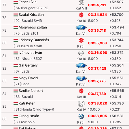
Fehér Lívia
+52.507
77
03:34,731
( 64 )Peugeot 207 RC
+0.652
Kat VIII
Szalai Krisztián
03:34,924
+52.700
78
( 92 )Suzuki Swift
5.000
+0.193
Kat IX
Mogyorósi Zoltán
+53.494
79
03:35,718
( 75 )Lada 2101
+0.794
Kat VII
Lőrinczy Barnabás
+53.744
80
03:35,968
( 39 )Suzuki Swift
+0.250
Kat II
Ivánovics Iván
03:36,098
+53.874
81
( 87 )Nissan 350Z
5.000
+0.130
Kat IX
Gál Gergely
+55.204
82
03:37,428
( 67 )Lada
+1.330
Kat VII
Nagy Dávid
+55.551
83
03:37,775
( 71 )Lada
+0.347
Kat VII
Szollár Norbert
+55.565
84
03:37,789
( 86 )Suzuki
+0.014
Kat III
Kati Péter
03:38,020
+55.796
85
( 81 )Honda Civic Type-R
10.000
+0.231
Kat IV
Ördög István
03:38,805
+56.581
86
( 80 )vw polo
5.000
+0.785
Kat II
Sal Balázs
03:39,336
+57.112