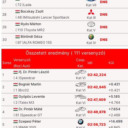
27
DNS
( 72 )Lada
Kat VII
Bocskay Zsolt
28
DNS
( 48 )Mitsubishi Lancer Sportback
Kat III
Illyés Márton
29
DNS
( 110 )Toyota MR2
Kat V
Böröndi Géza
30
DNS
( 97 )ALFA ROMEO 155
Kat IV
Összetett eredmény ( 111 versenyző)
Versenyző
Csop.
Sorsz.
Idő
Kül.
(Rsz) Autó
Kat.
ifj. Dr. Pintér László
1
02:42,224
( 4 )Speedcar
Kat VI
Bognár Martin
+0.421
2
02:42,645
( 1 )Brc02
Kat VI
+0.421
Gyöpös Levente
+5.185
3
02:47,409
( 2 )Talex M3
+4.764
Kat VI
Dr. Pintér Máté
+7.654
4
02:49,878
( 61 )Speedcar GT
Kat VI
+2.469
Szepesi Péter
+14.499
5
02:56,723
( 5 )BMW 20IS
+6.845
Kat V