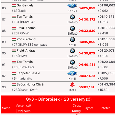
Gál Gergely
+01:06,062
86
04:25,859
( 67 )Lada
+2.062
Kat VII
Tarr Tamás
+01:10,575
87
04:30,372
( E31 )BMW E46
+4.513
Előfutó
Freidl András
+01:13,033
88
04:32,830
( E61 )BMW
+2.458
Előfutó
Pócsi Roland
+01:16,058
89
04:35,855
( 77 )BMW E36 compact
+3.025
Kat III
Freidl András
+01:20,078
90
04:39,875
( E6 )BMW
+4.020
Előfutó
Tarr Tamás
+01:20,684
91
04:40,481
( E3 )BMW E46
+0.606
Előfutó
Kappéter László
+01:27,693
92
04:47,490
( 54 )lada vfts
+7.009
Kat III
Szőcs Hunor Olivér
+01:43,38
93
05:03,181
( 28 )Suzuki Swift
+15.691
Kat I
Gy3 - Bűntetések ( 23 versenyző)
Versenyző
Csop.
Sorsz.
Gyors
Büntetés
(Rsz) Autó
Kateg.