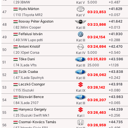
( 29 )BMW
5.000
+0.487
Kat V
Illyés Márton
+41.629
47
03:23,853
( 110 )Toyota MR2
+0.057
Kat V
Ilosvay Péter Ágoston
+41.642
48
03:23,866
( 82 )Mini Cooper
+0.013
Kat III
Felfalusi István
+41.930
49
03:24,154
( 49 )VW Lupo pdti
+0.288
Kat III
Antoni Kristóf
03:24,694
+42.470
50
( 20 )Opel Corsa
5.000
+0.540
Kat IV
Tőke Dani
03:25,820
+43.596
51
( 74 )Lada Vfts
25.000
+1.126
Kat III
Szűk Csaba
+43.838
52
03:26,062
( 47 )Lada Sputnyk
+0.242
Kat III
Laczkó Csongor
+43.918
53
03:26,142
( 115 )Suzuki
+0.080
Kat IX
Bózsvári Bence
+43.983
54
03:26,207
( 84 )Lada 2107
+0.065
Kat III
Hanyecz Gergely
+44.239
55
03:26,463
( 25 )Suzuki Swift Mk1
+0.256
Kat I
Csornai-Kovács Tamás
+44.735
56
03:26,959
( 57 )Honda Civic EP1
+0.496