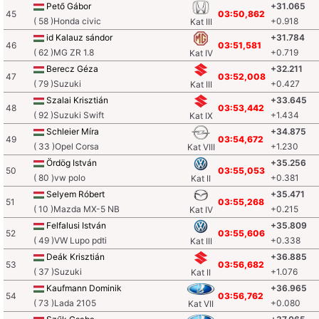
Pető Gábor
+31.065
45
03:50,862
( 58 )Honda civic
+0.918
Kat III
id Kalauz sándor
+31.784
46
03:51,581
( 62 )MG ZR 1.8
+0.719
Kat IV
Berecz Géza
+32.211
47
03:52,008
( 79 )Suzuki
+0.427
Kat III
Szalai Krisztián
+33.645
48
03:53,442
( 92 )Suzuki Swift
+1.434
Kat IX
Schleier Míra
+34.875
49
03:54,672
( 33 )Opel Corsa
+1.230
Kat VIII
Ördög István
+35.256
50
03:55,053
( 80 )vw polo
+0.381
Kat II
Selyem Róbert
+35.471
51
03:55,268
( 10 )Mazda MX-5 NB
+0.215
Kat IV
Felfalusi István
+35.809
52
03:55,606
( 49 )VW Lupo pdti
+0.338
Kat III
Deák Krisztián
+36.885
53
03:56,682
( 37 )Suzuki
+1.076
Kat II
Kaufmann Dominik
+36.965
54
03:56,762
( 73 )Lada 2105
+0.080
Kat VII