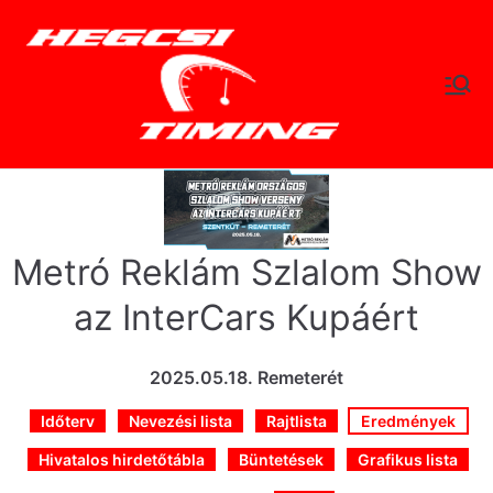
Skip
to
content
hegc
Időtlen Idők
sitimi
ng.hu
Metró Reklám Szlalom Show
az InterCars Kupáért
2025.05.18. Remeterét
Időterv
Nevezési lista
Rajtlista
Eredmények
Hivatalos hirdetőtábla
Büntetések
Grafikus lista