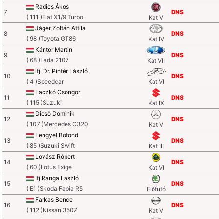
Radics Ákos
7
DNS
( 111 )Fiat X1/9 Turbo
Kat V
Jáger Zoltán Attila
8
DNS
( 98 )Toyota GT86
Kat IV
Kántor Martin
9
DNS
( 68 )Lada 2107
Kat VII
ifj. Dr. Pintér László
10
DNS
( 4 )Speedcar
Kat VI
Laczkó Csongor
11
DNS
( 115 )Suzuki
Kat IX
Dicső Dominik
12
DNS
( 107 )Mercedes C320
Kat V
Lengyel Botond
13
DNS
( 85 )Suzuki Swift
Kat III
Lovász Róbert
14
DNS
( 60 )Lotus Exige
Kat VI
Ifj.Ranga László
15
DNS
( E1 )Skoda Fabia R5
Előfutó
Farkas Bence
16
DNS
( 112 )Nissan 350Z
Kat V