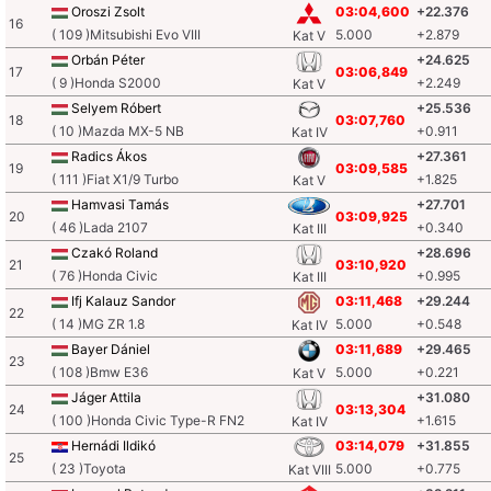
Oroszi Zsolt
03:04,600
+22.376
16
( 109 )Mitsubishi Evo VIII
5.000
+2.879
Kat V
Orbán Péter
+24.625
17
03:06,849
( 9 )Honda S2000
+2.249
Kat V
Selyem Róbert
+25.536
18
03:07,760
( 10 )Mazda MX-5 NB
+0.911
Kat IV
Radics Ákos
+27.361
19
03:09,585
( 111 )Fiat X1/9 Turbo
+1.825
Kat V
Hamvasi Tamás
+27.701
20
03:09,925
( 46 )Lada 2107
+0.340
Kat III
Czakó Roland
+28.696
21
03:10,920
( 76 )Honda Civic
+0.995
Kat III
Ifj Kalauz Sandor
03:11,468
+29.244
22
( 14 )MG ZR 1.8
5.000
+0.548
Kat IV
Bayer Dániel
03:11,689
+29.465
23
( 108 )Bmw E36
5.000
+0.221
Kat V
Jáger Attila
+31.080
24
03:13,304
( 100 )Honda Civic Type-R FN2
+1.615
Kat IV
Hernádi Ildikó
03:14,079
+31.855
25
( 23 )Toyota
5.000
+0.775
Kat VIII