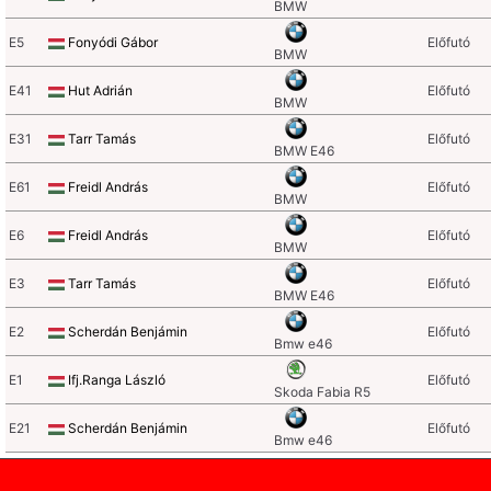
BMW
E5
Fonyódi Gábor
Előfutó
BMW
E41
Hut Adrián
Előfutó
BMW
E31
Tarr Tamás
Előfutó
BMW E46
E61
Freidl András
Előfutó
BMW
E6
Freidl András
Előfutó
BMW
E3
Tarr Tamás
Előfutó
BMW E46
E2
Scherdán Benjámin
Előfutó
Bmw e46
E1
Ifj.Ranga László
Előfutó
Skoda Fabia R5
E21
Scherdán Benjámin
Előfutó
Bmw e46