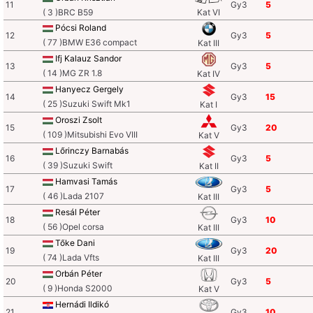
11
Gy3
5
( 3 )BRC B59
Kat VI
Pócsi Roland
12
Gy3
5
( 77 )BMW E36 compact
Kat III
Ifj Kalauz Sandor
13
Gy3
5
( 14 )MG ZR 1.8
Kat IV
Hanyecz Gergely
14
Gy3
15
( 25 )Suzuki Swift Mk1
Kat I
Oroszi Zsolt
15
Gy3
20
( 109 )Mitsubishi Evo VIII
Kat V
Lőrinczy Barnabás
16
Gy3
5
( 39 )Suzuki Swift
Kat II
Hamvasi Tamás
17
Gy3
5
( 46 )Lada 2107
Kat III
Resál Péter
18
Gy3
10
( 56 )Opel corsa
Kat III
Tőke Dani
19
Gy3
20
( 74 )Lada Vfts
Kat III
Orbán Péter
20
Gy3
5
( 9 )Honda S2000
Kat V
Hernádi Ildikó
21
Gy3
10