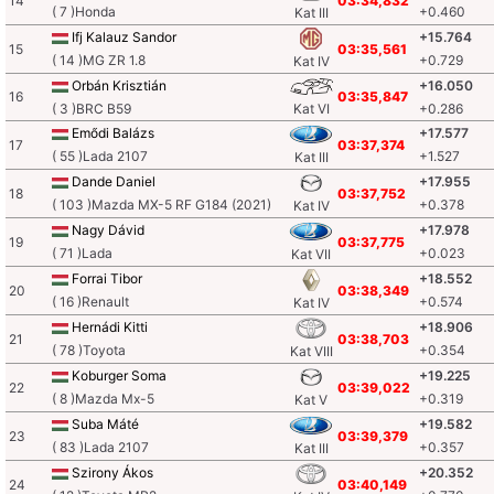
14
03:34,832
( 7 )Honda
+0.460
Kat III
Ifj Kalauz Sandor
+15.764
15
03:35,561
( 14 )MG ZR 1.8
+0.729
Kat IV
Orbán Krisztián
+16.050
16
03:35,847
( 3 )BRC B59
Kat VI
+0.286
Emődi Balázs
+17.577
17
03:37,374
( 55 )Lada 2107
+1.527
Kat III
Dande Daniel
+17.955
18
03:37,752
( 103 )Mazda MX-5 RF G184 (2021)
+0.378
Kat IV
Nagy Dávid
+17.978
19
03:37,775
( 71 )Lada
+0.023
Kat VII
Forrai Tibor
+18.552
20
03:38,349
( 16 )Renault
+0.574
Kat IV
Hernádi Kitti
+18.906
21
03:38,703
( 78 )Toyota
+0.354
Kat VIII
Koburger Soma
+19.225
22
03:39,022
( 8 )Mazda Mx-5
+0.319
Kat V
Suba Máté
+19.582
23
03:39,379
( 83 )Lada 2107
+0.357
Kat III
Szirony Ákos
+20.352
24
03:40,149