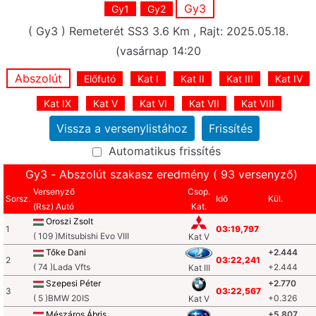
Gy3
Gy1
Gy2
( Gy3 ) Remeterét SS3 3.6 Km , Rajt: 2025.05.18.
(vasárnap 14:20
Abszolút
Előfutó
Kat I
Kat II
Kat III
Kat IV
Kat IX
Kat V
Kat VI
Kat VII
Kat VIII
Automatikus frissítés
Gy3 - Abszolút szakasz eredmény ( 93 versenyző)
Versenyző
Csop.
Sorsz.
Idő
Kül.
(Rsz) Autó
Kat.
Oroszi Zsolt
1
03:19,797
( 109 )Mitsubishi Evo VIII
Kat V
Tőke Dani
+2.444
2
03:22,241
( 74 )Lada Vfts
+2.444
Kat III
Szepesi Péter
+2.770
3
03:22,567
( 5 )BMW 20IS
+0.326
Kat V
Mészáros Ábris
+5.807