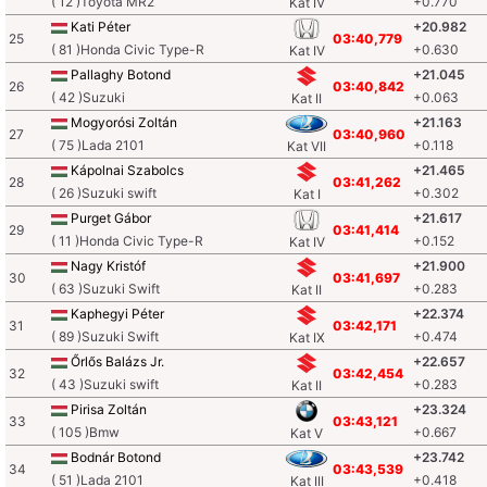
( 12 )Toyota MR2
+0.770
Kat IV
Kati Péter
+20.982
25
03:40,779
( 81 )Honda Civic Type-R
+0.630
Kat IV
Pallaghy Botond
+21.045
26
03:40,842
( 42 )Suzuki
+0.063
Kat II
Mogyorósi Zoltán
+21.163
27
03:40,960
( 75 )Lada 2101
+0.118
Kat VII
Kápolnai Szabolcs
+21.465
28
03:41,262
( 26 )Suzuki swift
+0.302
Kat I
Purget Gábor
+21.617
29
03:41,414
( 11 )Honda Civic Type-R
+0.152
Kat IV
Nagy Kristóf
+21.900
30
03:41,697
( 63 )Suzuki Swift
+0.283
Kat II
Kaphegyi Péter
+22.374
31
03:42,171
( 89 )Suzuki Swift
+0.474
Kat IX
Őrlős Balázs Jr.
+22.657
32
03:42,454
( 43 )Suzuki swift
+0.283
Kat II
Pirisa Zoltán
+23.324
33
03:43,121
( 105 )Bmw
+0.667
Kat V
Bodnár Botond
+23.742
34
03:43,539
( 51 )Lada 2101
+0.418
Kat III