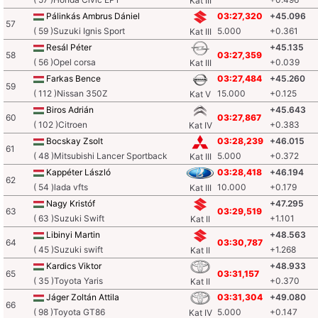
Kat III
Pálinkás Ambrus Dániel
03:27,320
+45.096
57
( 59 )Suzuki Ignis Sport
5.000
+0.361
Kat III
Resál Péter
+45.135
58
03:27,359
( 56 )Opel corsa
+0.039
Kat III
Farkas Bence
03:27,484
+45.260
59
( 112 )Nissan 350Z
15.000
+0.125
Kat V
Biros Adrián
+45.643
60
03:27,867
( 102 )Citroen
+0.383
Kat IV
Bocskay Zsolt
03:28,239
+46.015
61
( 48 )Mitsubishi Lancer Sportback
5.000
+0.372
Kat III
Kappéter László
03:28,418
+46.194
62
( 54 )lada vfts
10.000
+0.179
Kat III
Nagy Kristóf
+47.295
63
03:29,519
( 63 )Suzuki Swift
+1.101
Kat II
Libinyi Martin
+48.563
64
03:30,787
( 45 )Suzuki swift
+1.268
Kat II
Kardics Viktor
+48.933
65
03:31,157
( 35 )Toyota Yaris
+0.370
Kat II
Jáger Zoltán Attila
03:31,304
+49.080
66
( 98 )Toyota GT86
5.000
+0.147
Kat IV