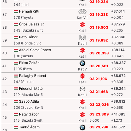
36
03:19,234
( 44 )mini
+0.022
Kat II
Hernádi Kitti
+37.014
37
03:19,238
( 78 )Toyota
+0.004
Kat VIII
Őrlős Balázs Jr.
+37.279
38
03:19,503
( 43 )Suzuki swift
+0.265
Kat II
Pető Gábor
+37.668
39
03:19,892
( 58 )Honda civic
+0.389
Kat III
Alföldi Soma Róbert
+38.114
40
03:20,338
( 38 )suzuki
+0.446
Kat II
Pirisa Zoltán
+38.337
41
03:20,561
( 105 )Bmw
+0.223
Kat V
Pallaghy Botond
+38.972
42
03:21,196
( 42 )Suzuki
+0.635
Kat II
Friedrich Máté
+39.244
43
03:21,468
( 19 )Mazda Mx-5
+0.272
Kat III
Szabó Attila
+39.812
44
03:22,036
( 36 )Suzuki Swift
+0.568
Kat II
Nagy Gábor
03:23,309
+41.085
45
( 15 )Suzuki Swift
5.000
+1.273
Kat II
Tankó Ádám
03:23,796
+41.572
46