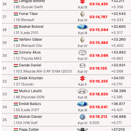
Lengyel Botond
+32.211
26
03:14,435
( 85 )Suzuki Swift
+0.356
Kat III
Forrai Tibor
+32.543
27
03:14,767
( 16 )Renault
+0.332
Kat IV
Bodnár Botond
+32.860
28
03:15,084
( 51 )Lada 2101
+0.317
Kat III
Várfalvi Gábor
+33.260
29
03:15,484
( 24 )Renault Clio
+0.400
Kat IV
Szirony Ákos
+33.862
30
03:16,086
( 12 )Toyota MR2
+0.602
Kat IV
Dande Daniel
+33.931
31
03:16,155
( 103 )Mazda MX-5 RF G184 (2021)
+0.069
Kat IV
Deák Krisztián
+34.101
32
03:16,325
( 37 )Suzuki
+0.170
Kat II
Mulicz László
+36.396
33
03:18,620
( 96 )Hyundai I20N
+2.295
Kat IX
Emődi Balázs
+36.817
34
03:19,041
( 55 )Lada 2107
+0.421
Kat III
Molnár Dániel
03:19,212
+36.988
35
( 104 )VW Golf
5.000
+0.171
Kat IV
Papp Zoltán
+37.010