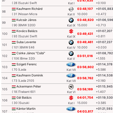
97
03:47,635
( 28 )Suzuki Swift
+0.100
Kat I
Kaufmann Richárd
03:48,107
+01:05,88
98
( 31 )Nissan Micra
10.000
+0.472
Kat II
Kulcsár János
03:48,820
+01:06,59
99
( 90 )BMW 320D
15.000
+0.713
Kat IX
Kovács Balázs
+01:07,207
100
03:49,431
( 93 )Suzuki Swift
+0.611
Kat IX
Suba Levente
03:49,461
+01:07,237
101
( 101 )BMW E46
10.000
+0.030
Kat IV
Csirke János "Csibi"
+01:08,792
102
03:51,016
( 106 )Bmw 320i
+1.555
Kat V
Szigeti Ferenc
+01:14,378
103
03:56,602
( 70 )Lada
+5.586
Kat VII
Kaufmann Dominik
+01:14,538
104
03:56,762
( 73 )Lada 2105
+0.160
Kat VII
Ackermann Péter
+01:15,945
105
03:58,169
( 18 )Trabant 601
+1.407
Kat VI
Gál Balázs
04:01,754
+01:19,530
106
( 30 )Suzuki
15.000
+3.585
Kat I
Kántor Martin
+01:21,593
107
04:03,817