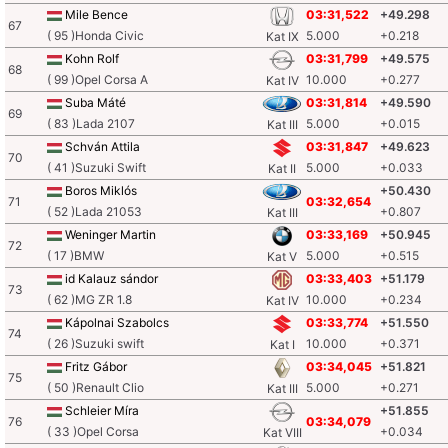
Mile Bence
03:31,522
+49.298
67
( 95 )Honda Civic
5.000
+0.218
Kat IX
Kohn Rolf
03:31,799
+49.575
68
( 99 )Opel Corsa A
10.000
+0.277
Kat IV
Suba Máté
03:31,814
+49.590
69
( 83 )Lada 2107
5.000
+0.015
Kat III
Schván Attila
03:31,847
+49.623
70
( 41 )Suzuki Swift
5.000
+0.033
Kat II
Boros Miklós
+50.430
71
03:32,654
( 52 )Lada 21053
+0.807
Kat III
Weninger Martin
03:33,169
+50.945
72
( 17 )BMW
5.000
+0.515
Kat V
id Kalauz sándor
03:33,403
+51.179
73
( 62 )MG ZR 1.8
10.000
+0.234
Kat IV
Kápolnai Szabolcs
03:33,774
+51.550
74
( 26 )Suzuki swift
10.000
+0.371
Kat I
Fritz Gábor
03:34,045
+51.821
75
( 50 )Renault Clio
5.000
+0.271
Kat III
Schleier Míra
+51.855
76
03:34,079
( 33 )Opel Corsa
+0.034
Kat VIII