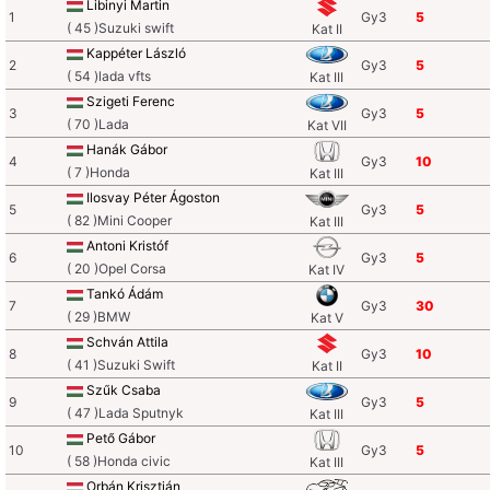
Libinyi Martin
1
Gy3
5
( 45 )Suzuki swift
Kat II
Kappéter László
2
Gy3
5
( 54 )lada vfts
Kat III
Szigeti Ferenc
3
Gy3
5
( 70 )Lada
Kat VII
Hanák Gábor
4
Gy3
10
( 7 )Honda
Kat III
Ilosvay Péter Ágoston
5
Gy3
5
( 82 )Mini Cooper
Kat III
Antoni Kristóf
6
Gy3
5
( 20 )Opel Corsa
Kat IV
Tankó Ádám
7
Gy3
30
( 29 )BMW
Kat V
Schván Attila
8
Gy3
10
( 41 )Suzuki Swift
Kat II
Szűk Csaba
9
Gy3
5
( 47 )Lada Sputnyk
Kat III
Pető Gábor
10
Gy3
5
( 58 )Honda civic
Kat III
Orbán Krisztián