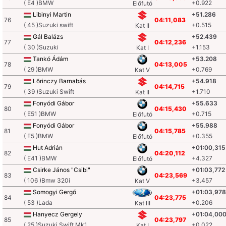
( E4 )BMW
+0.922
Előfutó
Libinyi Martin
+51.286
76
04:11,083
( 45 )Suzuki swift
+0.515
Kat II
Gál Balázs
+52.439
77
04:12,236
( 30 )Suzuki
+1.153
Kat I
Tankó Ádám
+53.208
78
04:13,005
( 29 )BMW
+0.769
Kat V
Lőrinczy Barnabás
+54.918
79
04:14,715
( 39 )Suzuki Swift
+1.710
Kat II
Fonyódi Gábor
+55.633
80
04:15,430
( E51 )BMW
+0.715
Előfutó
Fonyódi Gábor
+55.988
81
04:15,785
( E5 )BMW
+0.355
Előfutó
Hut Adrián
+01:00,315
82
04:20,112
( E41 )BMW
+4.327
Előfutó
Csirke János "Csibi"
+01:03,772
83
04:23,569
( 106 )Bmw 320i
+3.457
Kat V
Somogyi Gergő
+01:03,978
84
04:23,775
( 53 )Lada
+0.206
Kat III
Hanyecz Gergely
+01:04,00
85
04:23,797
( 25 )Suzuki Swift Mk1
+0.022
Kat I