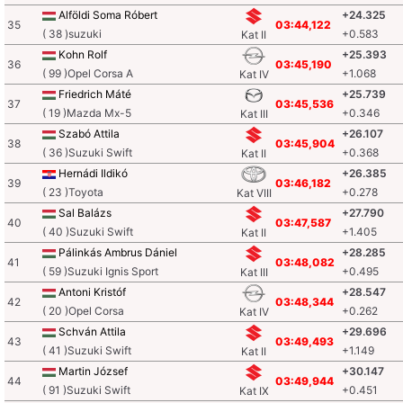
Alföldi Soma Róbert
+24.325
35
03:44,122
( 38 )suzuki
+0.583
Kat II
Kohn Rolf
+25.393
36
03:45,190
( 99 )Opel Corsa A
+1.068
Kat IV
Friedrich Máté
+25.739
37
03:45,536
( 19 )Mazda Mx-5
+0.346
Kat III
Szabó Attila
+26.107
38
03:45,904
( 36 )Suzuki Swift
+0.368
Kat II
Hernádi Ildikó
+26.385
39
03:46,182
( 23 )Toyota
+0.278
Kat VIII
Sal Balázs
+27.790
40
03:47,587
( 40 )Suzuki Swift
+1.405
Kat II
Pálinkás Ambrus Dániel
+28.285
41
03:48,082
( 59 )Suzuki Ignis Sport
+0.495
Kat III
Antoni Kristóf
+28.547
42
03:48,344
( 20 )Opel Corsa
+0.262
Kat IV
Schván Attila
+29.696
43
03:49,493
( 41 )Suzuki Swift
+1.149
Kat II
Martin József
+30.147
44
03:49,944
( 91 )Suzuki Swift
+0.451
Kat IX