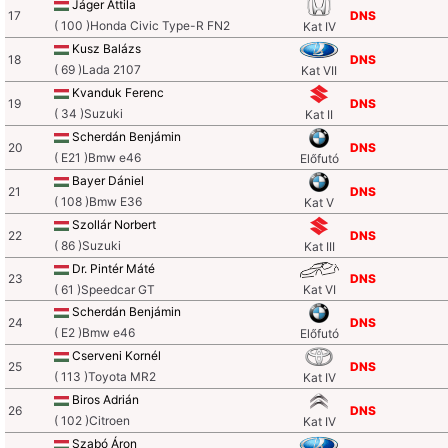
Jáger Attila
17
DNS
( 100 )Honda Civic Type-R FN2
Kat IV
Kusz Balázs
18
DNS
( 69 )Lada 2107
Kat VII
Kvanduk Ferenc
19
DNS
( 34 )Suzuki
Kat II
Scherdán Benjámin
20
DNS
( E21 )Bmw e46
Előfutó
Bayer Dániel
21
DNS
( 108 )Bmw E36
Kat V
Szollár Norbert
22
DNS
( 86 )Suzuki
Kat III
Dr. Pintér Máté
23
DNS
( 61 )Speedcar GT
Kat VI
Scherdán Benjámin
24
DNS
( E2 )Bmw e46
Előfutó
Cserveni Kornél
25
DNS
( 113 )Toyota MR2
Kat IV
Biros Adrián
26
DNS
( 102 )Citroen
Kat IV
Szabó Áron