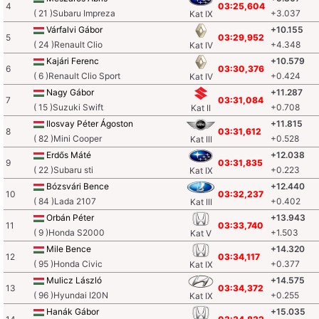
4
03:25,604
( 21 )Subaru Impreza
+3.037
Kat IX
Várfalvi Gábor
+10.155
5
03:29,952
( 24 )Renault Clio
+4.348
Kat IV
Kajári Ferenc
+10.579
6
03:30,376
( 6 )Renault Clio Sport
+0.424
Kat IV
Nagy Gábor
+11.287
7
03:31,084
( 15 )Suzuki Swift
+0.708
Kat II
Ilosvay Péter Ágoston
+11.815
8
03:31,612
( 82 )Mini Cooper
+0.528
Kat III
Erdős Máté
+12.038
9
03:31,835
( 22 )Subaru sti
+0.223
Kat IX
Bózsvári Bence
+12.440
10
03:32,237
( 84 )Lada 2107
+0.402
Kat III
Orbán Péter
+13.943
11
03:33,740
( 9 )Honda S2000
+1.503
Kat V
Mile Bence
+14.320
12
03:34,117
( 95 )Honda Civic
+0.377
Kat IX
Mulicz László
+14.575
13
03:34,372
( 96 )Hyundai I20N
+0.255
Kat IX
Hanák Gábor
+15.035