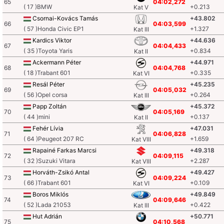
65
04:02,272
( 17 )BMW
+0.213
Kat V
Csornai-Kovács Tamás
+43.802
66
04:03,599
( 57 )Honda Civic EP1
+1.327
Kat III
Kardics Viktor
+44.636
67
04:04,433
( 35 )Toyota Yaris
+0.834
Kat II
Ackermann Péter
+44.971
68
04:04,768
( 18 )Trabant 601
+0.335
Kat VI
Resál Péter
+45.235
69
04:05,032
( 56 )Opel corsa
+0.264
Kat III
Papp Zoltán
+45.372
70
04:05,169
( 44 )mini
+0.137
Kat II
Fehér Lívia
+47.031
71
04:06,828
( 64 )Peugeot 207 RC
+1.659
Kat VIII
Rapainé Farkas Marcsi
+49.318
72
04:09,115
( 32 )Suzuki Vitara
+2.287
Kat VIII
Horváth-Zsikó Antal
+49.427
73
04:09,224
( 66 )Trabant 601
+0.109
Kat VI
Boros Miklós
+49.849
74
04:09,646
( 52 )Lada 21053
+0.422
Kat III
Hut Adrián
+50.771
75
04:10,568