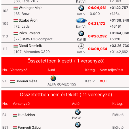
( 68 )Lada 2107
+2.063
Kat VII
Weninger Majs
04:04,981
+01:22,757
108
( 65 )Bmw
10.000
+1.164
Kat V
Szabó Áron
+01:38,94
109
04:21,172
( 72 )Lada
+16.191
Kat VII
Pócsi Roland
+01:44,06
110
04:26,292
( 77 )BMW E36 compact
+5.120
Kat III
Dicső Dominik
+03:26,73
111
06:08,954
( 107 )Mercedes C320
+01:42,662
Kat V
Összetettben kiesett ( 1 versenyző)
No.
Versenyző
Autó
Kateg.
Nem teljesített
97
Böröndi Géza
Kat IV
OUT
ALFA ROMEO 155
Összetettben nem értékelt ( 11 versenyző)
No.
Versenyző
Autó
Kateg.
E4
Hut Adrián
Előfutó
BMW
E51
Fonyódi Gábor
Előfutó