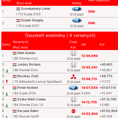
Sorsz.
Nem teljesített
(Rsz) Autó
Kateg.
Szombathelyi Lehel
1
DNS
( 112 )Lada 2105
S1.6 alatt
Gruber Gergely
2
DNS
( 78 )Lada 2107
S1.6 alatt
Összetett eredmény ( 8 versenyző)
Versenyző
Csop.
Sorsz.
Idő
Kül.
(Rsz) Autó
Kat.
Nébl András
1
12:59,940
( 80 )Honda civic
S1.6 alatt
2
Juhász Richárd
+45.601
13:45,541
3.
( 86 )Honda Civic
+45.601
S1.6 alatt
3
Bocskay Zsolt
+56.773
13:56,713
2.
( 75 )MItsubishi Lancer Sportback
+11.172
S1.6 alatt
4
Pintér Norbert
14:07,054
+01:07,114
5.
( 83 )Lada 2105
5.000
+10.341
S1.6 alatt
5
Szőke Márk Csaba
+01:12,795
14:12,735
6.
( 84 )Honda Civic 1.5
+5.681
S1.6 alatt
6
Kacsala Ádám
+01:52,904
14:52,844
7.
( 62 )Suzuki Swift
+40.109
S1.6 alatt