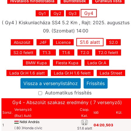
Hivatalos hirdetőtábla
Büntetések
Grafikus lista
Gy4
Gy1
Gy2
Gy3
( Gy4 ) Kiskunlacháza SS4 5.2 Km , Rajt: 2025. augusztus
09. (Szombat) 14:00
S1.6 alatt
Abszolút
J4F
Licence
S2.0
S2.0 felett
T1.3
T1.6
T2.0
T2.0 felett
BMW Kupa
Fiesta Kupa
Lada Gr.A
Lada Gr.H 1.6 alatt
Lada Gr.H 1.6 felett
Lada Street
Automatikus frissítés
Gy4 - Abszolút szakasz eredmény ( 7 versenyző)
Versenyző
Csop.
Sorsz.
Idő
Kül.
(Rsz) Autó
Kat.
Nébl András
1
04:20,503
( 80 )Honda civic
S1.6 alatt