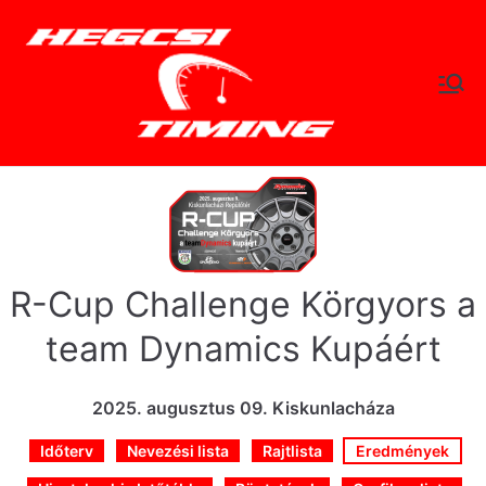
Skip
to
content
hegc
Időtlen Idők
sitimi
ng.hu
R-Cup Challenge Körgyors a
team Dynamics Kupáért
2025. augusztus 09. Kiskunlacháza
Időterv
Nevezési lista
Rajtlista
Eredmények