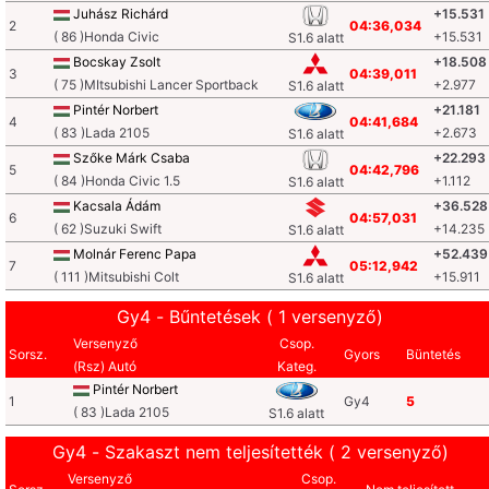
Juhász Richárd
+15.531
2
04:36,034
( 86 )Honda Civic
+15.531
S1.6 alatt
Bocskay Zsolt
+18.508
3
04:39,011
( 75 )MItsubishi Lancer Sportback
+2.977
S1.6 alatt
Pintér Norbert
+21.181
4
04:41,684
( 83 )Lada 2105
+2.673
S1.6 alatt
Szőke Márk Csaba
+22.293
5
04:42,796
( 84 )Honda Civic 1.5
+1.112
S1.6 alatt
Kacsala Ádám
+36.528
6
04:57,031
( 62 )Suzuki Swift
+14.235
S1.6 alatt
Molnár Ferenc Papa
+52.439
7
05:12,942
( 111 )Mitsubishi Colt
+15.911
S1.6 alatt
Gy4 - Bűntetések ( 1 versenyző)
Versenyző
Csop.
Sorsz.
Gyors
Büntetés
(Rsz) Autó
Kateg.
Pintér Norbert
1
Gy4
5
( 83 )Lada 2105
S1.6 alatt
Gy4 - Szakaszt nem teljesítették ( 2 versenyző)
Versenyző
Csop.