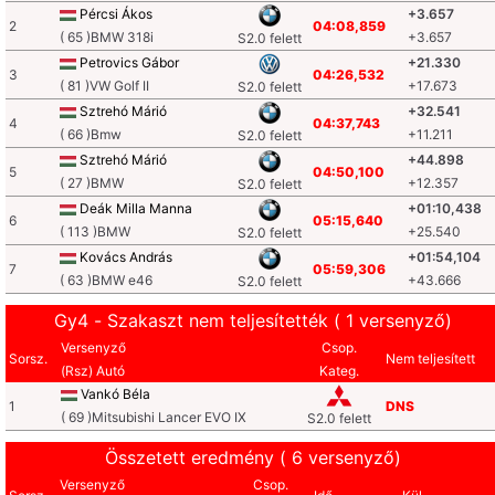
Pércsi Ákos
+3.657
2
04:08,859
( 65 )BMW 318i
+3.657
S2.0 felett
Petrovics Gábor
+21.330
3
04:26,532
( 81 )VW Golf II
+17.673
S2.0 felett
Sztrehó Márió
+32.541
4
04:37,743
( 66 )Bmw
+11.211
S2.0 felett
Sztrehó Márió
+44.898
5
04:50,100
( 27 )BMW
+12.357
S2.0 felett
Deák Milla Manna
+01:10,438
6
05:15,640
( 113 )BMW
+25.540
S2.0 felett
Kovács András
+01:54,104
7
05:59,306
( 63 )BMW e46
+43.666
S2.0 felett
Gy4 - Szakaszt nem teljesítették ( 1 versenyző)
Versenyző
Csop.
Sorsz.
Nem teljesített
(Rsz) Autó
Kateg.
Vankó Béla
1
DNS
( 69 )Mitsubishi Lancer EVO IX
S2.0 felett
Összetett eredmény ( 6 versenyző)
Versenyző
Csop.