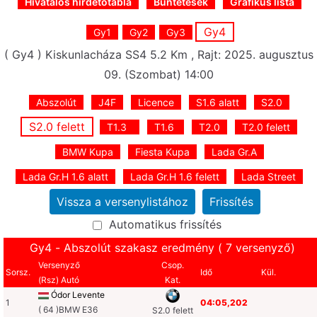
Hivatalos hirdetőtábla
Büntetések
Grafikus lista
Gy4
Gy1
Gy2
Gy3
( Gy4 ) Kiskunlacháza SS4 5.2 Km , Rajt: 2025. augusztus
09. (Szombat) 14:00
Abszolút
J4F
Licence
S1.6 alatt
S2.0
S2.0 felett
T1.3
T1.6
T2.0
T2.0 felett
BMW Kupa
Fiesta Kupa
Lada Gr.A
Lada Gr.H 1.6 alatt
Lada Gr.H 1.6 felett
Lada Street
Automatikus frissítés
Gy4 - Abszolút szakasz eredmény ( 7 versenyző)
Versenyző
Csop.
Sorsz.
Idő
Kül.
(Rsz) Autó
Kat.
Ódor Levente
1
04:05,202
( 64 )BMW E36
S2.0 felett