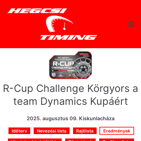
Skip
to
content
hegc
Időtlen Idők
sitimi
ng.hu
R-Cup Challenge Körgyors a
team Dynamics Kupáért
2025. augusztus 09. Kiskunlacháza
Időterv
Nevezési lista
Rajtlista
Eredmények