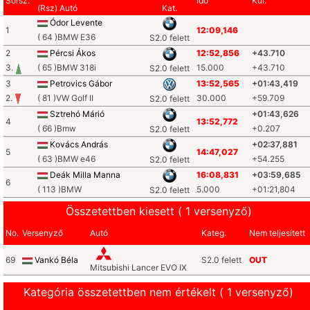
Sorsz.
Idő
Kül.
(Rsz) Autó
Kat.
Ódor Levente
1
12:09,146
( 64 )BMW E36
S2.0 felett
2
Pércsi Ákos
12:52,856
+43.710
3.
( 65 )BMW 318i
15.000
+43.710
S2.0 felett
3
Petrovics Gábor
13:52,565
+01:43,419
2.
( 81 )VW Golf II
30.000
+59.709
S2.0 felett
Sztrehó Márió
+01:43,626
4
13:52,772
( 66 )Bmw
+0.207
S2.0 felett
Kovács András
+02:37,881
5
14:47,027
( 63 )BMW e46
+54.255
S2.0 felett
Deák Milla Manna
16:08,831
+03:59,685
6
( 113 )BMW
5.000
+01:21,804
S2.0 felett
Összetettben kiesett ( 1 versenyző)
No.
Versenyző
Autó
Kateg.
Nem teljesített
69
Vankó Béla
S2.0 felett
OUT
Mitsubishi Lancer EVO IX
Kategória összetettben nem értékelt ( 1 versenyző)