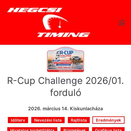
Skip
to
content
hegc
Időtlen Idők
sitimi
ng.hu
R-Cup Challenge 2026/01.
forduló
2026. március 14. Kiskunlacháza
Időterv
Nevezési lista
Rajtlista
Eredmények
Hivatalos hirdetőtábla
Büntetések
Grafikus lista