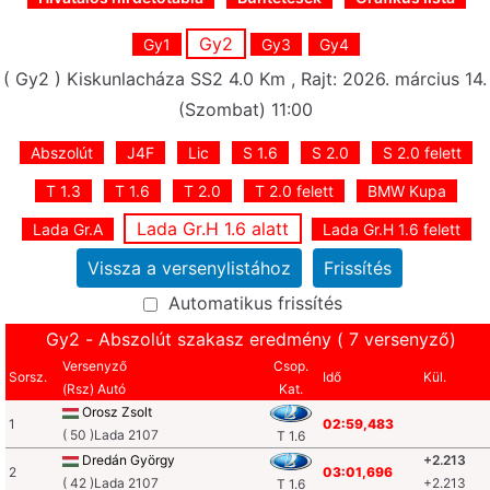
Gy2
Gy1
Gy3
Gy4
( Gy2 ) Kiskunlacháza SS2 4.0 Km , Rajt: 2026. március 14.
(Szombat) 11:00
Abszolút
J4F
Lic
S 1.6
S 2.0
S 2.0 felett
T 1.3
T 1.6
T 2.0
T 2.0 felett
BMW Kupa
Lada Gr.H 1.6 alatt
Lada Gr.A
Lada Gr.H 1.6 felett
Automatikus frissítés
Gy2 - Abszolút szakasz eredmény ( 7 versenyző)
Versenyző
Csop.
Sorsz.
Idő
Kül.
(Rsz) Autó
Kat.
Orosz Zsolt
1
02:59,483
( 50 )Lada 2107
T 1.6
Dredán György
+2.213
2
03:01,696
( 42 )Lada 2107
+2.213
T 1.6