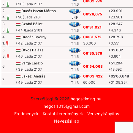
06:02,774
2.
( 50 )Lada 2107
T 1.6
2
Dudás István Márton
+23.901
06:26,675
4.
( 96 )Lada 2101
+23.901
J4F
3
Szabó Bálint
+28.247
06:31,021
5.
( 44 )Lada 2101
+4.346
T 1.6
4
Dredán György
06:31,572
+28.798
1.
( 42 )Lada 2107
30.000
+0.551
T 1.6
5
Ötvös Balázs
+32.602
06:35,376
3.
( 46 )Lada 2107
+3.804
T 1.6
Varga László
+51.294
6
06:54,068
( 39 )Lada 2107
+18.692
T 1.6
Lakézi András
08:03,422
+02:00,648
7
( 49 )Lada 2107
60.000
+01:09,354
T 1.6
Szerzői jogi © 2026
hegcsitiming.hu
.
hegcsi1015@gmail.com
Eredmények
Korábbi eredmények
Versenyirányítás
Nevezési lap