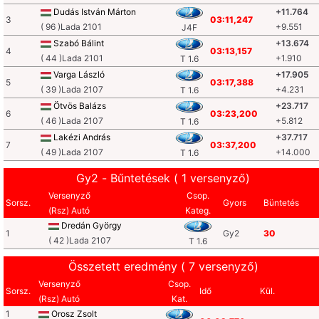
Dudás István Márton
+11.764
3
03:11,247
( 96 )Lada 2101
+9.551
J4F
Szabó Bálint
+13.674
4
03:13,157
( 44 )Lada 2101
+1.910
T 1.6
Varga László
+17.905
5
03:17,388
( 39 )Lada 2107
+4.231
T 1.6
Ötvös Balázs
+23.717
6
03:23,200
( 46 )Lada 2107
+5.812
T 1.6
Lakézi András
+37.717
7
03:37,200
( 49 )Lada 2107
+14.000
T 1.6
Gy2 - Bűntetések ( 1 versenyző)
Versenyző
Csop.
Sorsz.
Gyors
Büntetés
(Rsz) Autó
Kateg.
Dredán György
1
Gy2
30
( 42 )Lada 2107
T 1.6
Összetett eredmény ( 7 versenyző)
Versenyző
Csop.
Sorsz.
Idő
Kül.
(Rsz) Autó
Kat.
1
Orosz Zsolt