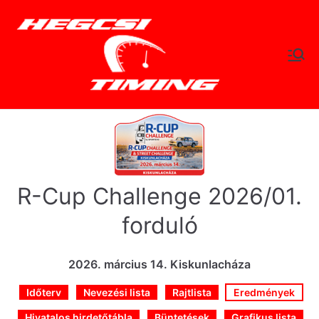
Skip
to
content
hegc
Időtlen Idők
sitimi
ng.hu
R-Cup Challenge 2026/01.
forduló
2026. március 14. Kiskunlacháza
Időterv
Nevezési lista
Rajtlista
Eredmények
Hivatalos hirdetőtábla
Büntetések
Grafikus lista