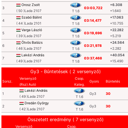
Orosz Zsolt
+6.308
3
03:03,722
( 50 )Lada 2107
+1.640
T 1.6
Szabó Bálint
+17.063
4
03:14,477
( 44 )Lada 2101
+10.755
T 1.6
Varga László
+22.282
5
03:19,696
( 39 )Lada 2107
+5.219
T 1.6
Ötvös Balázs
+24.564
6
03:21,978
( 46 )Lada 2107
+2.282
T 1.6
Lakézi András
+40.054
7
03:37,468
( 49 )Lada 2107
+15.490
T 1.6
Gy3 - Bűntetések ( 2 versenyző)
Versenyző
Csop.
Sorsz.
Gyors
Büntetés
(Rsz) Autó
Kateg.
Lakézi András
1
Gy3
30
( 49 )Lada 2107
T 1.6
Dredán György
2
Gy3
30
( 42 )Lada 2107
T 1.6
Összetett eredmény ( 7 versenyző)
Versenyző
Csop.