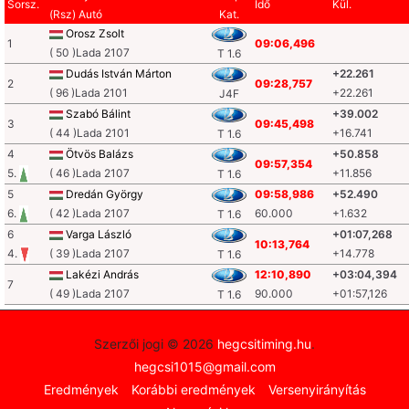
Sorsz.
Idő
Kül.
(Rsz) Autó
Kat.
Orosz Zsolt
1
09:06,496
( 50 )Lada 2107
T 1.6
Dudás István Márton
+22.261
2
09:28,757
( 96 )Lada 2101
+22.261
J4F
Szabó Bálint
+39.002
3
09:45,498
( 44 )Lada 2101
+16.741
T 1.6
4
Ötvös Balázs
+50.858
09:57,354
5.
( 46 )Lada 2107
+11.856
T 1.6
5
Dredán György
09:58,986
+52.490
6.
( 42 )Lada 2107
60.000
+1.632
T 1.6
6
Varga László
+01:07,268
10:13,764
4.
( 39 )Lada 2107
+14.778
T 1.6
Lakézi András
12:10,890
+03:04,394
7
( 49 )Lada 2107
90.000
+01:57,126
T 1.6
Szerzői jogi © 2026
hegcsitiming.hu
.
hegcsi1015@gmail.com
Eredmények
Korábbi eredmények
Versenyirányítás