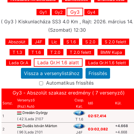
Gy3
Gy1
Gy2
Gy4
( Gy3 ) Kiskunlacháza SS3 4.0 Km , Rajt: 2026. március 14.
(Szombat) 12:30
Abszolút
J4F
Lic
S 1.6
S 2.0
S 2.0 felett
T 1.3
T 1.6
T 2.0
T 2.0 felett
BMW Kupa
Lada Gr.H 1.6 alatt
Lada Gr.A
Lada Gr.H 1.6 felett
Automatikus frissítés
Gy3 - Abszolút szakasz eredmény ( 7 versenyző)
Versenyző
Csop.
Sorsz.
Idő
Kül.
(Rsz) Autó
Kat.
Dredán György
1
02:57,414
( 42 )Lada 2107
T 1.6
Dudás István Márton
+4.668
2
03:02,082
( 96 )Lada 2101
+4.668
J4F