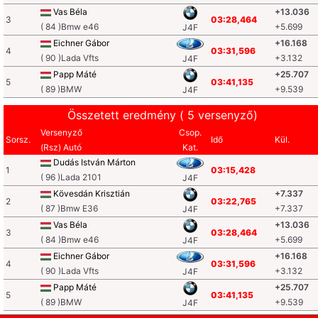
Vas Béla
+13.036
3
03:28,464
( 84 )Bmw e46
+5.699
J4F
Eichner Gábor
+16.168
4
03:31,596
( 90 )Lada Vfts
+3.132
J4F
Papp Máté
+25.707
5
03:41,135
( 89 )BMW
+9.539
J4F
Összetett eredmény ( 5 versenyző)
Versenyző
Csop.
Sorsz.
Idő
Kül.
(Rsz) Autó
Kat.
Dudás István Márton
1
03:15,428
( 96 )Lada 2101
J4F
Kövesdán Krisztián
+7.337
2
03:22,765
( 87 )Bmw E36
+7.337
J4F
Vas Béla
+13.036
3
03:28,464
( 84 )Bmw e46
+5.699
J4F
Eichner Gábor
+16.168
4
03:31,596
( 90 )Lada Vfts
+3.132
J4F
Papp Máté
+25.707
5
03:41,135
( 89 )BMW
+9.539
J4F