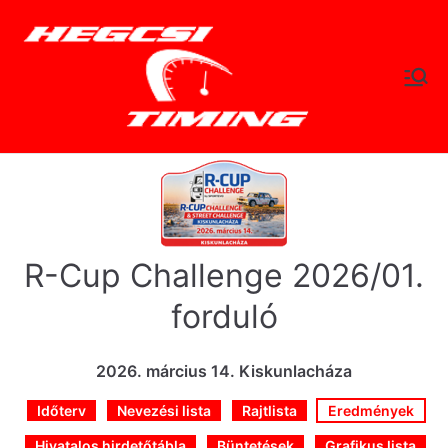
Skip
to
content
hegc
Időtlen Idők
sitimi
ng.hu
R-Cup Challenge 2026/01.
forduló
2026. március 14. Kiskunlacháza
Időterv
Nevezési lista
Rajtlista
Eredmények
Hivatalos hirdetőtábla
Büntetések
Grafikus lista