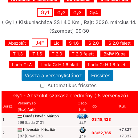
Gy1
Gy2
Gy3
Gy4
( Gy1 ) Kiskunlacháza SS1 4.0 Km , Rajt: 2026. március 14.
(Szombat) 09:30
J4F
Abszolút
Lic
S 1.6
S 2.0
S 2.0 felett
T 1.3
T 1.6
T 2.0
T 2.0 felett
BMW Kupa
Lada Gr.A
Lada Gr.H 1.6 alatt
Lada Gr.H 1.6 felett
Automatikus frissítés
Gy1 - Abszolút szakasz eredmény ( 5 versenyző)
Versenyző
Csop.
Sorsz.
Idő
Kül.
(Rsz) Autó
Kat.
Dudás István Márton
1
03:15,428
( 96 )Lada 2101
J4F
Kövesdán Krisztián
+7.337
2
03:22,765
( 87 )Bmw E36
+7.337
J4F