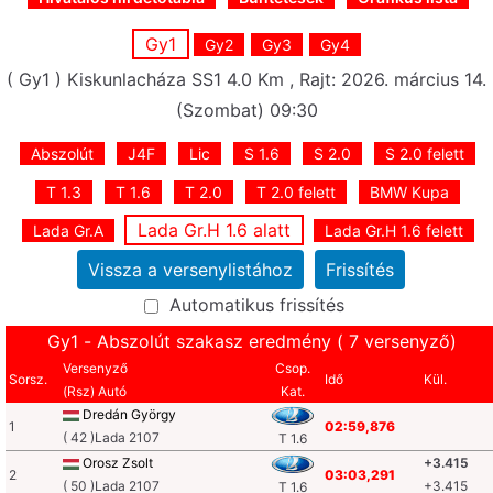
Gy1
Gy2
Gy3
Gy4
( Gy1 ) Kiskunlacháza SS1 4.0 Km , Rajt: 2026. március 14.
(Szombat) 09:30
Abszolút
J4F
Lic
S 1.6
S 2.0
S 2.0 felett
T 1.3
T 1.6
T 2.0
T 2.0 felett
BMW Kupa
Lada Gr.H 1.6 alatt
Lada Gr.A
Lada Gr.H 1.6 felett
Automatikus frissítés
Gy1 - Abszolút szakasz eredmény ( 7 versenyző)
Versenyző
Csop.
Sorsz.
Idő
Kül.
(Rsz) Autó
Kat.
Dredán György
1
02:59,876
( 42 )Lada 2107
T 1.6
Orosz Zsolt
+3.415
2
03:03,291
( 50 )Lada 2107
+3.415
T 1.6