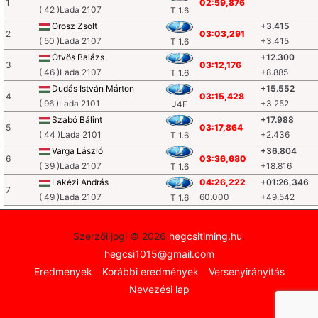
1
02:59,876
( 42 )Lada 2107
T 1.6
Orosz Zsolt
+3.415
2
03:03,291
( 50 )Lada 2107
+3.415
T 1.6
Ötvös Balázs
+12.300
3
03:12,176
( 46 )Lada 2107
+8.885
T 1.6
Dudás István Márton
+15.552
4
03:15,428
( 96 )Lada 2101
+3.252
J4F
Szabó Bálint
+17.988
5
03:17,864
( 44 )Lada 2101
+2.436
T 1.6
Varga László
+36.804
6
03:36,680
( 39 )Lada 2107
+18.816
T 1.6
Lakézi András
04:26,222
+01:26,346
7
( 49 )Lada 2107
60.000
+49.542
T 1.6
Szerzői jogi © 2026
hegcsitiming.hu
.
hegcsi1015@gmail.com
Eredmények
Korábbi eredmények
Versenyirányítás
Nevezési lap