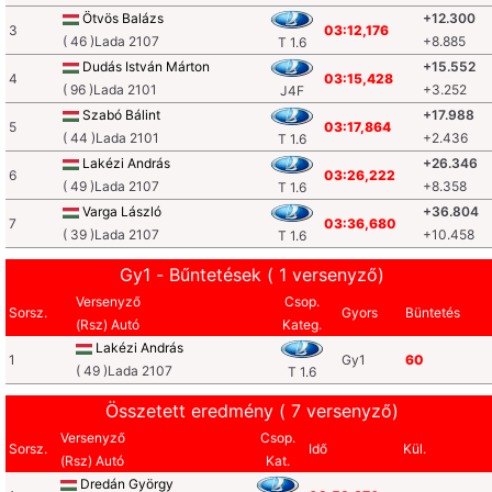
Ötvös Balázs
+12.300
3
03:12,176
( 46 )Lada 2107
+8.885
T 1.6
Dudás István Márton
+15.552
4
03:15,428
( 96 )Lada 2101
+3.252
J4F
Szabó Bálint
+17.988
5
03:17,864
( 44 )Lada 2101
+2.436
T 1.6
Lakézi András
+26.346
6
03:26,222
( 49 )Lada 2107
+8.358
T 1.6
Varga László
+36.804
7
03:36,680
( 39 )Lada 2107
+10.458
T 1.6
Gy1 - Bűntetések ( 1 versenyző)
Versenyző
Csop.
Sorsz.
Gyors
Büntetés
(Rsz) Autó
Kateg.
Lakézi András
1
Gy1
60
( 49 )Lada 2107
T 1.6
Összetett eredmény ( 7 versenyző)
Versenyző
Csop.
Sorsz.
Idő
Kül.
(Rsz) Autó
Kat.
Dredán György