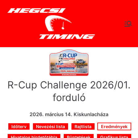
Skip
to
content
hegc
Időtlen Idők
sitimi
ng.hu
R-Cup Challenge 2026/01.
forduló
2026. március 14. Kiskunlacháza
Időterv
Nevezési lista
Rajtlista
Eredmények
Hivatalos hirdetőtábla
Büntetések
Grafikus lista