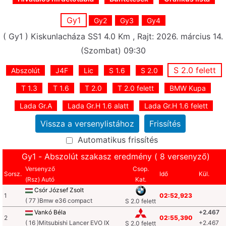
Gy1
Gy2
Gy3
Gy4
( Gy1 ) Kiskunlacháza SS1 4.0 Km , Rajt: 2026. március 14.
(Szombat) 09:30
S 2.0 felett
Abszolút
J4F
Lic
S 1.6
S 2.0
T 1.3
T 1.6
T 2.0
T 2.0 felett
BMW Kupa
Lada Gr.A
Lada Gr.H 1.6 alatt
Lada Gr.H 1.6 felett
Automatikus frissítés
Gy1 - Abszolút szakasz eredmény ( 8 versenyző)
Versenyző
Csop.
Sorsz.
Idő
Kül.
(Rsz) Autó
Kat.
Csór József Zsolt
1
02:52,923
( 77 )Bmw e36 compact
S 2.0 felett
Vankó Béla
+2.467
2
02:55,390
( 16 )Mitsubishi Lancer EVO IX
+2.467
S 2.0 felett