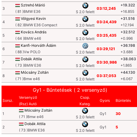
Sztrehó Márió
+19.322
3
03:12,245
( 81 )BMW E36
+16.855
S 2.0 felett
Völgyesi Kevin
+31.516
4
03:24,439
( 82 )BMW E36 Compact
+12.194
S 2.0 felett
Kovács András
+32.512
5
03:25,435
( 64 )BMW e46
+0.996
S 2.0 felett
Kanfi-Horváth Ádám
+36.198
6
03:29,121
( 88 )Vw POLO
+3.686
S 2.0 felett
Dobák Attila
+38.063
7
03:30,986
( 73 )BMW E36
+1.865
S 2.0 felett
Mócsány Zoltán
+44.130
8
03:37,053
( 71 )Bmw e46
+6.067
S 2.0 felett
Gy1 - Bűntetések ( 2 versenyző)
Versenyző
Csop.
Sorsz.
Gyors
Büntetés
(Rsz) Autó
Kateg.
Mócsány Zoltán
1
Gy1
30
( 71 )Bmw e46
S 2.0 felett
Dobák Attila
2
Gy1
5
( 73 )BMW E36
S 2.0 felett