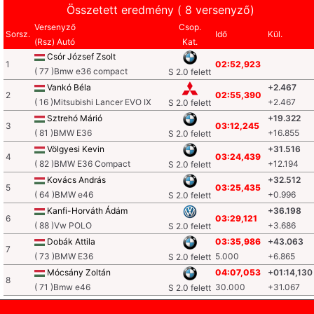
Összetett eredmény ( 8 versenyző)
Versenyző
Csop.
Sorsz.
Idő
Kül.
(Rsz) Autó
Kat.
Csór József Zsolt
1
02:52,923
( 77 )Bmw e36 compact
S 2.0 felett
Vankó Béla
+2.467
2
02:55,390
( 16 )Mitsubishi Lancer EVO IX
+2.467
S 2.0 felett
Sztrehó Márió
+19.322
3
03:12,245
( 81 )BMW E36
+16.855
S 2.0 felett
Völgyesi Kevin
+31.516
4
03:24,439
( 82 )BMW E36 Compact
+12.194
S 2.0 felett
Kovács András
+32.512
5
03:25,435
( 64 )BMW e46
+0.996
S 2.0 felett
Kanfi-Horváth Ádám
+36.198
6
03:29,121
( 88 )Vw POLO
+3.686
S 2.0 felett
Dobák Attila
03:35,986
+43.063
7
( 73 )BMW E36
5.000
+6.865
S 2.0 felett
Mócsány Zoltán
04:07,053
+01:14,130
8
( 71 )Bmw e46
30.000
+31.067
S 2.0 felett