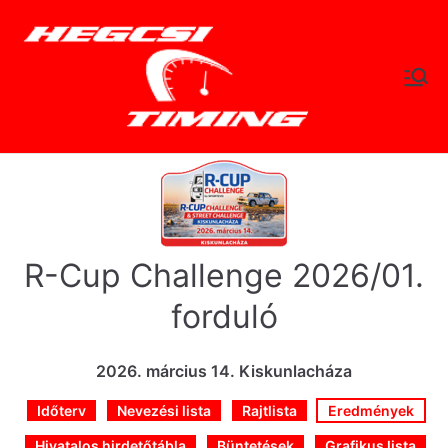
Skip
to
content
hegc
Időtlen Idők
sitimi
ng.hu
R-Cup Challenge 2026/01.
forduló
2026. március 14. Kiskunlacháza
Időterv
Nevezési lista
Rajtlista
Eredmények
Hivatalos hirdetőtábla
Büntetések
Grafikus lista