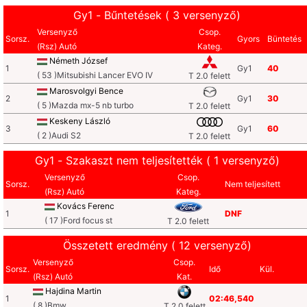
Gy1 - Bűntetések ( 3 versenyző)
Versenyző
Csop.
Sorsz.
Gyors
Büntetés
(Rsz) Autó
Kateg.
Németh József
1
Gy1
40
( 53 )Mitsubishi Lancer EVO IV
T 2.0 felett
Marosvolgyi Bence
2
Gy1
30
( 5 )Mazda mx-5 nb turbo
T 2.0 felett
Keskeny László
3
Gy1
60
( 2 )Audi S2
T 2.0 felett
Gy1 - Szakaszt nem teljesítették ( 1 versenyző)
Versenyző
Csop.
Sorsz.
Nem teljesített
(Rsz) Autó
Kateg.
Kovács Ferenc
1
DNF
( 17 )Ford focus st
T 2.0 felett
Összetett eredmény ( 12 versenyző)
Versenyző
Csop.
Sorsz.
Idő
Kül.
(Rsz) Autó
Kat.
Hajdina Martin
1
02:46,540
( 8 )Bmw
T 2.0 felett