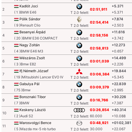
Kadlót Joci
+5.371
2
02:51,911
( 1 )BMW E46
+5.371
T 2.0 felett
Pólik Sándor
+7.874
3
02:54,414
( 9 )Renault Clio
+2.503
T 2.0 felett
Besenyei Árpád
+11.616
4
02:58,156
( 20 )BMW E36 COMPACT
+3.742
T 2.0 felett
Nagy Zoltán
+12.273
5
02:58,813
( 4 )BMW E46 M3
+0.657
T 2.0 felett
Mészáros Zsolt
+14.499
6
03:01,039
( 3 )Bmw E82
+2.226
T 2.0 felett
Ifj Németh József
+19.844
7
03:06,384
( 19 )Mitsubishi Lancer EVO IV
+5.345
T 2.0 felett
Gabulya Pál
+22.839
8
03:09,379
( 75 )Bmw
+2.995
T 2.0 felett
Boroznaki Tibor
+30.226
9
03:16,766
( 7 )BMW
+7.387
T 2.0 felett
Keskeny László
03:26,854
+40.314
10
( 2 )Audi S2
60.000
+10.088
T 2.0 felett
Marosvolgyi Bence
03:48,921
+01:02,381
11
( 5 )Mazda mx-5 nb turbo
30.000
+22.067
T 2.0 felett