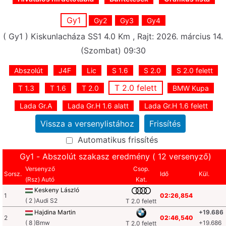
Gy1
Gy2
Gy3
Gy4
( Gy1 ) Kiskunlacháza SS1 4.0 Km , Rajt: 2026. március 14.
(Szombat) 09:30
Abszolút
J4F
Lic
S 1.6
S 2.0
S 2.0 felett
T 2.0 felett
T 1.3
T 1.6
T 2.0
BMW Kupa
Lada Gr.A
Lada Gr.H 1.6 alatt
Lada Gr.H 1.6 felett
Automatikus frissítés
Gy1 - Abszolút szakasz eredmény ( 12 versenyző)
Versenyző
Csop.
Sorsz.
Idő
Kül.
(Rsz) Autó
Kat.
Keskeny László
1
02:26,854
( 2 )Audi S2
T 2.0 felett
Hajdina Martin
+19.686
2
02:46,540
( 8 )Bmw
+19.686
T 2.0 felett