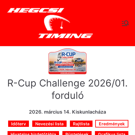
Skip
to
content
hegc
Időtlen Idők
sitimi
ng.hu
R-Cup Challenge 2026/01.
forduló
2026. március 14. Kiskunlacháza
Időterv
Nevezési lista
Rajtlista
Eredmények
Hivatalos hirdetőtábla
Büntetések
Grafikus lista