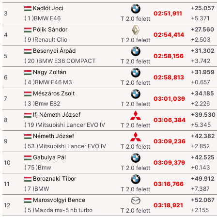
Kadlót Joci
+25.057
3
02:51,911
( 1 )BMW E46
+5.371
T 2.0 felett
Pólik Sándor
+27.560
4
02:54,414
( 9 )Renault Clio
+2.503
T 2.0 felett
Besenyei Árpád
+31.302
5
02:58,156
( 20 )BMW E36 COMPACT
+3.742
T 2.0 felett
Nagy Zoltán
+31.959
6
02:58,813
( 4 )BMW E46 M3
+0.657
T 2.0 felett
Mészáros Zsolt
+34.185
7
03:01,039
( 3 )Bmw E82
+2.226
T 2.0 felett
Ifj Németh József
+39.530
8
03:06,384
( 19 )Mitsubishi Lancer EVO IV
+5.345
T 2.0 felett
Németh József
+42.382
9
03:09,236
( 53 )Mitsubishi Lancer EVO IV
+2.852
T 2.0 felett
Gabulya Pál
+42.525
10
03:09,379
( 75 )Bmw
+0.143
T 2.0 felett
Boroznaki Tibor
+49.912
11
03:16,766
( 7 )BMW
+7.387
T 2.0 felett
Marosvolgyi Bence
+52.067
12
03:18,921
( 5 )Mazda mx-5 nb turbo
+2.155
T 2.0 felett