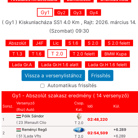
Gy1
Gy2
Gy3
Gy4
( Gy1 ) Kiskunlacháza SS1 4.0 Km , Rajt: 2026. március 14.
(Szombat) 09:30
Abszolút
J4F
Lic
S 1.6
S 2.0
S 2.0 felett
T 2.0
T 1.3
T 1.6
T 2.0 felett
BMW Kupa
Lada Gr.A
Lada Gr.H 1.6 alatt
Lada Gr.H 1.6 felett
Automatikus frissítés
Gy1 - Abszolút szakasz eredmény ( 14 versenyző)
Versenyző
Csop.
Sorsz.
Idő
Kül.
(Rsz) Autó
Kat.
Pólik Sándor
1
02:48,220
( 23 )Renault Clio
T 2.0
Reményi Regő
+6.289
2
02:54,509
( 51 )Lada Vfts
+6.289
T 2.0