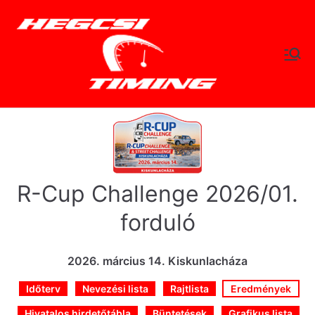
Skip
to
content
hegc
Időtlen Idők
sitimi
ng.hu
R-Cup Challenge 2026/01.
forduló
2026. március 14. Kiskunlacháza
Időterv
Nevezési lista
Rajtlista
Eredmények
Hivatalos hirdetőtábla
Büntetések
Grafikus lista