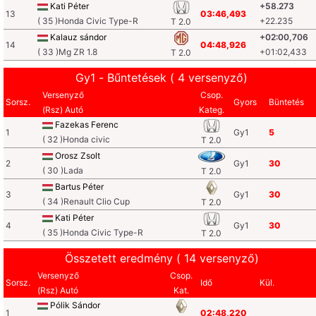
Kati Péter
+58.273
13
03:46,493
( 35 )Honda Civic Type-R
+22.235
T 2.0
Kalauz sándor
+02:00,706
14
04:48,926
( 33 )Mg ZR 1.8
+01:02,433
T 2.0
Gy1 - Bűntetések ( 4 versenyző)
Versenyző
Csop.
Sorsz.
Gyors
Büntetés
(Rsz) Autó
Kateg.
Fazekas Ferenc
1
Gy1
5
( 32 )Honda civic
T 2.0
Orosz Zsolt
2
Gy1
30
( 30 )Lada
T 2.0
Bartus Péter
3
Gy1
30
( 34 )Renault Clio Cup
T 2.0
Kati Péter
4
Gy1
30
( 35 )Honda Civic Type-R
T 2.0
Összetett eredmény ( 14 versenyző)
Versenyző
Csop.
Sorsz.
Idő
Kül.
(Rsz) Autó
Kat.
Pólik Sándor
1
02:48,220