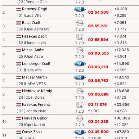
( 23 )Renault Clio
T 2.0
Reményi Regő
+6.289
2
02:54,509
( 51 )Lada Vfts
+6.289
T 2.0
Basa Zsolt
+7.061
3
02:55,281
( 26 )Opel Astra GSI
+0.772
T 2.0
Fazekas Zsolt
+7.374
4
02:55,594
( 52 )Honda civic
+0.313
T 2.0
Mizsei Ádám
+12.335
5
03:00,555
( 25 )Opel Astra
+4.961
T 2.0
Lemperger Zsolt
+14.990
6
03:03,210
( 31 )Lada Vfts
+2.655
T 2.0
Mácsai Martin
+18.542
7
03:06,762
( 28 )LADA VFTS
+3.552
T 2.0
Nichtovitz Károly
+18.668
8
03:06,888
( 24 )Opel Corsa
+0.126
T 2.0
Fazekas Ferenc
03:11,876
+23.656
9
( 32 )Honda civic
5.000
+4.988
T 2.0
Horváth Gábor
+36.038
10
03:24,258
( 29 )Opel kadett
+12.382
T 2.0
Orosz Zsolt
03:35,509
+47.289
11
( 30 )Lada
30.000
+11.251
T 2.0