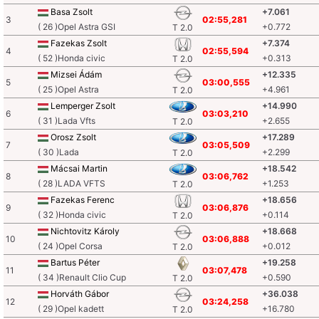
Basa Zsolt
+7.061
3
02:55,281
( 26 )Opel Astra GSI
+0.772
T 2.0
Fazekas Zsolt
+7.374
4
02:55,594
( 52 )Honda civic
+0.313
T 2.0
Mizsei Ádám
+12.335
5
03:00,555
( 25 )Opel Astra
+4.961
T 2.0
Lemperger Zsolt
+14.990
6
03:03,210
( 31 )Lada Vfts
+2.655
T 2.0
Orosz Zsolt
+17.289
7
03:05,509
( 30 )Lada
+2.299
T 2.0
Mácsai Martin
+18.542
8
03:06,762
( 28 )LADA VFTS
+1.253
T 2.0
Fazekas Ferenc
+18.656
9
03:06,876
( 32 )Honda civic
+0.114
T 2.0
Nichtovitz Károly
+18.668
10
03:06,888
( 24 )Opel Corsa
+0.012
T 2.0
Bartus Péter
+19.258
11
03:07,478
( 34 )Renault Clio Cup
+0.590
T 2.0
Horváth Gábor
+36.038
12
03:24,258
( 29 )Opel kadett
+16.780
T 2.0