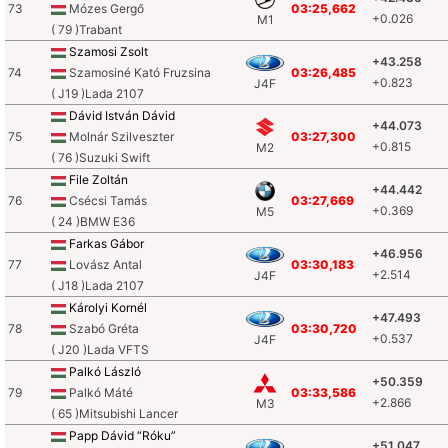
73
Mózes Gergő
03:25,662
+0.026
M1
( 79 )Trabant
Szamosi Zsolt
+43.258
74
Szamosiné Kató Fruzsina
03:26,485
+0.823
J4F
( J19 )Lada 2107
Dávid István Dávid
+44.073
75
Molnár Szilveszter
03:27,300
+0.815
M2
( 76 )Suzuki Swift
File Zoltán
+44.442
76
Csécsi Tamás
03:27,669
+0.369
M5
( 24 )BMW E36
Farkas Gábor
+46.956
77
Lovász Antal
03:30,183
+2.514
J4F
( J18 )Lada 2107
Károlyi Kornél
+47.493
78
Szabó Gréta
03:30,720
+0.537
J4F
( J20 )Lada VFTS
Palkó László
+50.359
79
Palkó Máté
03:33,586
+2.866
M3
( 65 )Mitsubishi Lancer
Papp Dávid “Róku”
+51.047