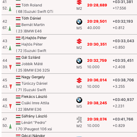
41
+03:31,381
Tóth Roland
20:28,689
52.
+17.556
M2
( 68 )Suzuki Swift GTi
Tóth Dániel
42
20:29,501
+03:32,193
Bernát Martin
67.
40.000
+0.812
M5
( 23 )BMW E46
ifj.Hajtós Péter
43
+03:33,043
Hajtós Péter
20:30,351
47.
+0.850
M2
( 72 )Suzuki Swift
Gál Szilárd
44
20:32,759
+03:35,451
Jobbik Máté
39.
10.000
+2.408
M5
( 25 )BMW E36 325i
Nagy Gergely
45
20:36,014
+03:38,706
Túróczy Dániel
43.
10.000
+3.255
M2
( 71 )Suzuki Swift
Flekács László
46
+03:40,937
Csáki Imre Attila
20:38,245
42.
+2.231
M5
( 22 )BMW E36
Sáfrány László
47
20:39,074
+03:41,766
Lénárt “Pedro”
50.
10.000
+0.829
M2
( 70 )Peugeot 106 xsi
Géczi Nándor