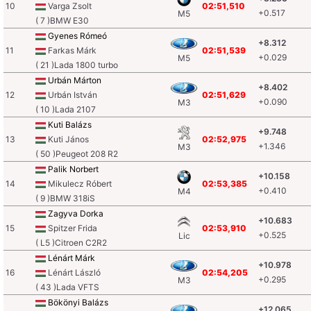
10
Varga Zsolt
02:51,510
+0.517
M5
( 7 )BMW E30
Gyenes Rómeó
+8.312
11
Farkas Márk
02:51,539
+0.029
M5
( 21 )Lada 1800 turbo
Urbán Márton
+8.402
12
Urbán István
02:51,629
+0.090
M3
( 10 )Lada 2107
Kuti Balázs
+9.748
13
Kuti János
02:52,975
+1.346
M3
( 50 )Peugeot 208 R2
Palik Norbert
+10.158
14
Mikulecz Róbert
02:53,385
+0.410
M4
( 9 )BMW 318iS
Zagyva Dorka
+10.683
15
Spitzer Frida
02:53,910
+0.525
Lic
( L5 )Citroen C2R2
Lénárt Márk
+10.978
16
Lénárt László
02:54,205
+0.295
M3
( 43 )Lada VFTS
Bökönyi Balázs
+12.065