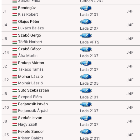
Spitzer Frida
Citroen C2R2
Bendegúz
J1
J4F
Kiss Róbert
Lada 2101
Olajos Péter
J4
J4F
Lukács Balázs
Lada 2107
Szabó Gergő
J6
J4F
Török Norbert
Lada VFTS
Szabó Gábor
J14
J4F
Áfra Martin
Lada 2107
Prokop Márton
J2
J4F
Takács Tamás
Lada 2107
Molnár László
J12
J4F
Molnár László
Lada 2105
Sütő Szebasztián
J5
J4F
Szepesi Flóra
Lada 2101
Ferjancsik István
J10
J4F
Ferjancsik Árpád
Lada 2107
Szekér István
J8
J4F
Nagy Zsolt
Lada 2107
Fekete Sándor
J15
J4F
Kriston Balázs
Lada 21011