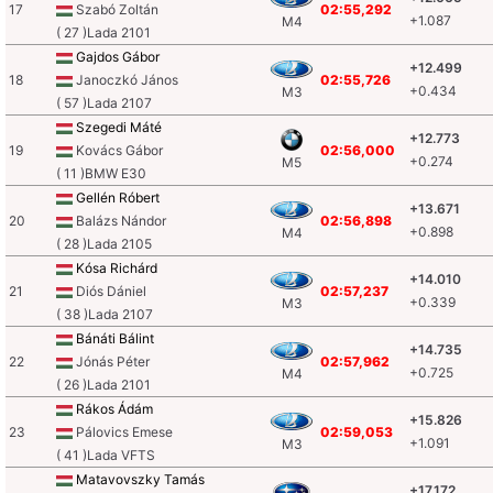
17
Szabó Zoltán
02:55,292
+1.087
M4
( 27 )Lada 2101
Gajdos Gábor
+12.499
18
Janoczkó János
02:55,726
+0.434
M3
( 57 )Lada 2107
Szegedi Máté
+12.773
19
Kovács Gábor
02:56,000
+0.274
M5
( 11 )BMW E30
Gellén Róbert
+13.671
20
Balázs Nándor
02:56,898
+0.898
M4
( 28 )Lada 2105
Kósa Richárd
+14.010
21
Diós Dániel
02:57,237
+0.339
M3
( 38 )Lada 2107
Bánáti Bálint
+14.735
22
Jónás Péter
02:57,962
+0.725
M4
( 26 )Lada 2101
Rákos Ádám
+15.826
23
Pálovics Emese
02:59,053
+1.091
M3
( 41 )Lada VFTS
Matavovszky Tamás
+17.172