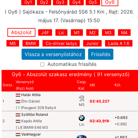
Gy6
Gy1
Gy2
Gy3
Gy4
Gy5
( Gy6 ) Sajókaza - Felsőnyárád SS6 5.1 Km , Rajt: 2026.
május 17. (Vasárnap) 15:50
Abszolút
J4F
Lic
M1
M2
M3
M4
M5
BMW
Co-driver ladys
Junior
Lada A 1.6
Automatikus frissítés
Gy6 - Abszolút szakasz eredmény ( 91 versenyző)
Versenyző
Csop.
Sorsz.
Idő
Kül.
(Rsz) Autó
Kat.
Határ Attila
1
Éhn Dániel
02:43,227
M5
( 1 )Peugeot 208 Rally4
Szőllősi Roland
+0.692
2
Kapás Attila
02:43,919
+0.692
Lic
( L8 )BMW E46 M3
Vadmagyar
+1.863