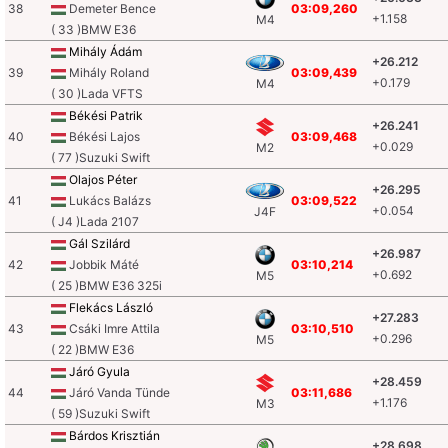
38
Demeter Bence
03:09,260
+1.158
M4
( 33 )BMW E36
Mihály Ádám
+26.212
39
Mihály Roland
03:09,439
+0.179
M4
( 30 )Lada VFTS
Békési Patrik
+26.241
40
Békési Lajos
03:09,468
+0.029
M2
( 77 )Suzuki Swift
Olajos Péter
+26.295
41
Lukács Balázs
03:09,522
+0.054
J4F
( J4 )Lada 2107
Gál Szilárd
+26.987
42
Jobbik Máté
03:10,214
+0.692
M5
( 25 )BMW E36 325i
Flekács László
+27.283
43
Csáki Imre Attila
03:10,510
+0.296
M5
( 22 )BMW E36
Járó Gyula
+28.459
44
Járó Vanda Tünde
03:11,686
+1.176
M3
( 59 )Suzuki Swift
Bárdos Krisztián
+28.698