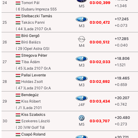
24
Tomori Pál
03:00,399
+1.346
M5
( 6 )Subaru Impreza 555
Stelbaczki Tamás
+17.245
25
Takács Panni
03:00,472
+0.073
M3
( 44 )Lada 2107 Gr.A
Bíró Gergő
+17.285
26
Bíró Balázs
03:00,512
+0.040
M4
( 29 )Opel Astra GSI
Stregova Péter
+18.806
27
Tiba Ádám
03:02,033
+1.521
M3
( 45 )Lada 2107 Gr.A
Pallai Levente
+19.465
28
Holdas Zsolt
03:02,692
+0.659
M3
( 47 )Lada 2107 Gr.A
Bendegúz
+20.207
29
Kiss Róbert
03:03,434
+0.742
J4F
( J1 )Lada 2101
Kiss Szabolcs
+20.480
30
Szekeres László
03:03,707
+0.273
M5
( 20 )VW Golf Tdi
Csapó Roland
+20.721