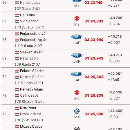
66
Hajtós Lajos
03:23,149
+0.287
M4
( 37 )Lada 2101
Gál Attila
+40.706
67
Vig Sándor
03:23,933
+0.784
M2
( 73 )Suzuki Swift
Ferjancsik István
+40.713
68
Ferjancsik Árpád
03:23,940
+0.007
J4F
( J10 )Lada 2107
Szekér István
+40.716
69
Nagy Zsolt
03:23,943
+0.003
J4F
( J8 )Lada 2107
Fekete Sándor
+42.081
70
Kriston Balázs
03:25,308
+1.365
J4F
( J15 )Lada 21011
Németh Ádám
+42.408
71
Csík Csaba
03:25,635
+0.327
M2
( 78 )Suzuki Swift
Kiss Péter
+42.409
72
Orosz Kristóf
03:25,636
+0.001
M4
( 36 )VW Golf GTI
Mózes Csaba
+42.435