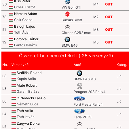
Kiss Péter
36
M4
OUT
Orosz Kristóf
VW Golf GTI
Németh Ádám
78
M2
OUT
Csík Csaba
Suzuki Swift
Balogh Lajos
51
M3
OUT
Tóth Ádam
Citroen C2R2 max
Borotvai Gábor
15
M5
OUT
Lantos Balázs
BMW E46
Összetettben nem értékelt ( 25 versenyző)
No.
Versenyző
Autó
Kateg.
Szőllősi Roland
L8
Lic
Kapás Attila
BMW E46 M3
Máté Róbert
L3
Lic
Garam Balázs
Peugeot 208 Rally4
Ifj Nedecki László
L6
Lic
Németh Luca
Ford Fiesta Rally4
Tóth Attila
L4
Lic
Tóth István
Lada VFTS
Zagyva Dorka
L5
Lic