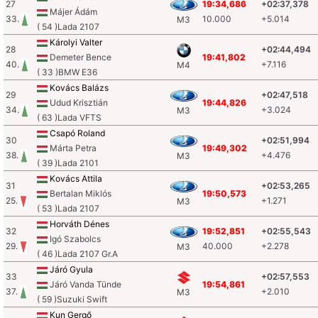
27
19:34,686
+02:37,378
Májer Ádám
33.
10.000
+5.014
M3
( 54 )Lada 2107
Károlyi Valter
28
+02:44,494
Demeter Bence
19:41,802
40.
+7.116
M4
( 33 )BMW E36
Kovács Balázs
29
+02:47,518
Udud Krisztián
19:44,826
34.
+3.024
M3
( 63 )Lada VFTS
Csapó Roland
30
+02:51,994
Márta Petra
19:49,302
38.
+4.476
M3
( 39 )Lada 2101
Kovács Attila
31
+02:53,265
Bertalan Miklós
19:50,573
25.
+1.271
M3
( 53 )Lada 2107
Horváth Dénes
32
19:52,851
+02:55,543
Igó Szabolcs
29.
40.000
+2.278
M3
( 46 )Lada 2107 Gr.A
Járó Gyula
33
+02:57,553
Járó Vanda Tünde
19:54,861
37.
+2.010
M3
( 59 )Suzuki Swift
Kun Gergő