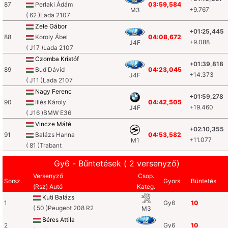
87
Perlaki Ádám
03:59,584
+9.767
M3
( 62 )Lada 2107
Zele Gábor
+01:25,445
88
Koroly Ábel
04:08,672
+9.088
J4F
( J17 )Lada 2107
Czomba Kristóf
+01:39,818
89
Bud Dávid
04:23,045
+14.373
J4F
( J11 )Lada 2107
Nagy Ferenc
+01:59,278
90
Illés Károly
04:42,505
+19.460
J4F
( J16 )BMW E36
Vincze Máté
+02:10,355
91
Balázs Hanna
04:53,582
+11.077
M1
( 81 )Trabant
Gy6 - Bűntetések ( 2 versenyző)
Versenyző
Csop.
Sorsz.
Gyors
Büntetés
(Rsz) Autó
Kateg.
Kuti Balázs
1
Gy6
10
( 50 )Peugeot 208 R2
M3
Béres Attila
2
Gy6
10