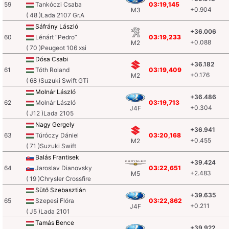
59
Tankóczi Csaba
03:19,145
+0.904
M3
( 48 )Lada 2107 Gr.A
Sáfrány László
+36.006
60
Lénárt “Pedro”
03:19,233
+0.088
M2
( 70 )Peugeot 106 xsi
Dósa Csabi
+36.182
61
Tóth Roland
03:19,409
+0.176
M2
( 68 )Suzuki Swift GTi
Molnár László
+36.486
62
Molnár László
03:19,713
+0.304
J4F
( J12 )Lada 2105
Nagy Gergely
+36.941
63
Túróczy Dániel
03:20,168
+0.455
M2
( 71 )Suzuki Swift
Balás Frantisek
+39.424
64
Jaroslav Dianovsky
03:22,651
+2.483
M5
( 19 )Chrysler Crossfire
Sütő Szebasztián
+39.635
65
Szepesi Flóra
03:22,862
+0.211
J4F
( J5 )Lada 2101
Tamás Bence
+39.922