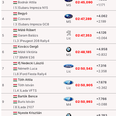
3
Bodnár Attila
02:45,090
+1.171
M5
( 5 )Subaru Impreza N15
Begyó
+4.062
4
Czevaro
02:47,289
+2.199
M5
( 3 )Subaru Impreza GC8
Máté Róbert
+4.126
5
Garam Balázs
02:47,353
+0.064
Lic
( L3 )Peugeot 208 Rally4
Kovács Gergő
+4.958
6
Máté Viktória
02:48,185
+0.832
M5
( 17 )BMW E36
Ifj Nedecki László
+7.316
7
Németh Luca
02:50,543
+2.358
Lic
( L6 )Ford Fiesta Rally4
Tóth Attila
+7.678
8
Tóth István
02:50,905
+0.362
Lic
( L4 )Lada VFTS
Bartók Bence
+7.766
9
Buris István
02:50,993
+0.088
M4
( 8 )Lada 2107
Nyeste Krisztián
+8.283