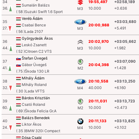
34
19:55,497
+02:58,189
Sumalán Balázs
36.
10.000
+0.636
M3
( 58 )Suzuki Swift 1.6 Sport
Veréb Ádám
35
+03:03,680
Csabai Bence
20:00,988
27.
+5.491
M3
( 56 )Lada 2107
Györgydeák Ákos
36
20:02,970
+03:05,662
Leskó Zsanett
44.
10.000
+1.982
M3
( 52 )Citroen C2 VTS
Štefan Üvegeš
37
+03:07,090
Gábor Üvegeš
20:04,398
41.
+1.428
M2
( 75 )Škoda 130 LR
Mihály Ádám
38
20:10,558
+03:13,250
Mihály Roland
32.
40.000
+6.160
M4
( 30 )Lada VFTS
Bárdos Krisztián
39
20:11,031
+03:13,723
Csató Roland
60.
10.000
+0.473
M2
( 69 )Škoda Felicia Gr.A
Balázs Benedek
40
20:11,133
+03:13,825
Liktor Ákos
24.
10.000
+0.102
M4
( 35 )BMW 320i Compact
Dósa Csabi