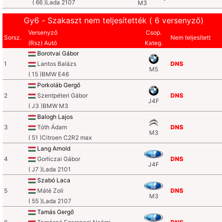
( 66 )Lada 2107
M3
Gy6 - Szakaszt nem teljesítették ( 6 versenyző)
Versenyző
Csop.
Sorsz.
Nem teljesített
(Rsz) Autó
Kateg.
Borotvai Gábor
1
Lantos Balázs
DNS
M5
( 15 )BMW E46
Porkoláb Gergő
2
Szentpéteri Gábor
DNS
J4F
( J3 )BMW M3
Balogh Lajos
3
Tóth Ádam
DNS
M3
( 51 )Citroen C2R2 max
Lang Arnold
4
Gorliczai Gábor
DNS
J4F
( J7 )Lada 2101
Szabó Laca
5
Máté Zoli
DNS
M3
( 55 )Lada 2107
Tamás Gergő