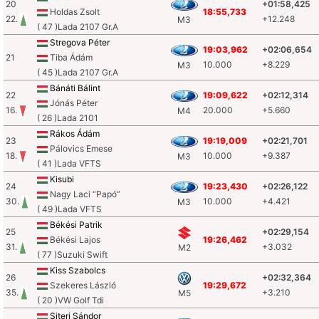
20
+01:58,425
Holdas Zsolt
18:55,733
22.
+12.248
M3
( 47 )Lada 2107 Gr.A
Stregova Péter
19:03,962
+02:06,654
21
Tiba Ádám
10.000
+8.229
M3
( 45 )Lada 2107 Gr.A
Bánáti Bálint
22
19:09,622
+02:12,314
Jónás Péter
16.
20.000
+5.660
M4
( 26 )Lada 2101
Rákos Ádám
23
19:19,009
+02:21,701
Pálovics Emese
18.
10.000
+9.387
M3
( 41 )Lada VFTS
Kisubi
24
19:23,430
+02:26,122
Nagy Laci “Papó”
30.
10.000
+4.421
M3
( 49 )Lada VFTS
Békési Patrik
25
+02:29,154
Békési Lajos
19:26,462
31.
+3.032
M2
( 77 )Suzuki Swift
Kiss Szabolcs
26
+02:32,364
Szekeres László
19:29,672
35.
+3.210
M5
( 20 )VW Golf Tdi
Siteri Sándor