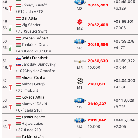
48
+03:48,095
Fónagy Kristóf
20:45,403
46.
+6.329
M3
( 61 )Lada VFTS
Gál Attila
49
+03:55,101
Vig Sándor
20:52,409
56.
+7.006
M2
( 73 )Suzuki Swift
Szebeni Róbert
50
+03:59,278
Tankóczi Csaba
20:56,586
55.
+4.177
M3
( 48 )Lada 2107 Gr.A
Balás Frantisek
51
20:56,630
+03:59,322
Jaroslav Dianovsky
48.
10.000
+0.044
M5
( 19 )Chrysler Crossfire
Mózes Csaba
52
+04:04,303
Mózes Gergő
21:01,611
45.
+4.981
M1
( 79 )Trabant
Kovács Attila
53
+04:13,029
Montvai Dávid
21:10,337
49.
+8.726
M3
( 67 )Lada 2101
Tamás Bence
54
21:12,642
+04:15,334
Hajtós Lajos
51.
10.000
+2.305
M4
( 37 )Lada 2101
Turján István