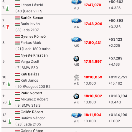
6
+50.662
Lénárt László
17:47,970
7.
+4.386
M3
( 43 )Lada VFTS
Bartók Bence
7
+50.898
Buris István
17:48,206
6.
+0.236
M4
( 8 )Lada 2107
Gyenes Rómeó
+53.123
8
Farkas Márk
17:50,431
+2.225
M5
( 21 )Lada 1800 turbo
Nyeste Krisztián
+57.289
9
Varga Zsolt
17:54,597
+4.166
M5
( 7 )BMW E30
Kuti Balázs
10
18:10,059
+01:12,751
Kuti János
11.
10.000
+15.462
M3
( 50 )Peugeot 208 R2
Palik Norbert
11
18:10,502
+01:13,194
Mikulecz Róbert
26.
10.000
+0.443
M4
( 9 )BMW 318iS
Gellén Róbert
12
18:11,504
+01:14,196
Balázs Nándor
14.
10.000
+1.002
M4
( 28 )Lada 2105
Gajdos Gábor