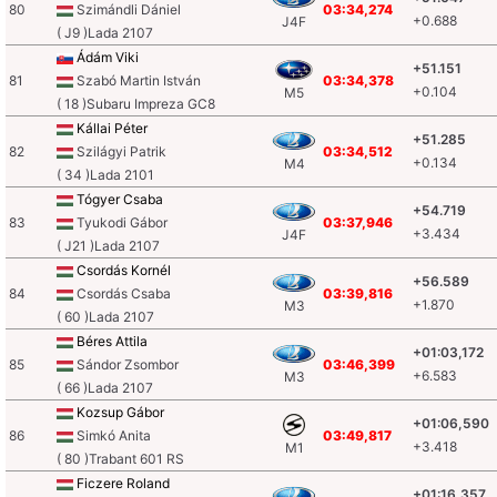
80
Szimándli Dániel
03:34,274
+0.688
J4F
( J9 )Lada 2107
Ádám Viki
+51.151
81
Szabó Martin István
03:34,378
+0.104
M5
( 18 )Subaru Impreza GC8
Kállai Péter
+51.285
82
Szilágyi Patrik
03:34,512
+0.134
M4
( 34 )Lada 2101
Tógyer Csaba
+54.719
83
Tyukodi Gábor
03:37,946
+3.434
J4F
( J21 )Lada 2107
Csordás Kornél
+56.589
84
Csordás Csaba
03:39,816
+1.870
M3
( 60 )Lada 2107
Béres Attila
+01:03,172
85
Sándor Zsombor
03:46,399
+6.583
M3
( 66 )Lada 2107
Kozsup Gábor
+01:06,590
86
Simkó Anita
03:49,817
+3.418
M1
( 80 )Trabant 601 RS
Ficzere Roland
+01:16,357