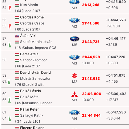
55
+04:15,940
Kiss Martin
21:13,248
54.
+0.606
M3
( 64 )Lada 2107
Csordás Kornél
56
+04:44,278
Csordás Csaba
21:41,586
53.
+28.338
M3
( 60 )Lada 2107
Ádám Viki
57
+04:46,417
Szabó Martin István
21:43,725
63.
+2.139
M5
( 18 )Subaru Impreza GC8
Béres Attila
21:44,528
+04:47,220
58
Sándor Zsombor
10.000
+0.803
M3
( 66 )Lada 2107
Dávid István Dávid
59
+04:51,675
Molnár Szilveszter
21:48,983
61.
+4.455
M2
( 76 )Suzuki Swift
Palkó László
60
22:06,800
+05:09,492
Palkó Máté
65.
10.000
+17.817
M3
( 65 )Mitsubishi Lancer
Kállai Péter
61
+05:47,536
Szilágyi Patrik
22:44,844
64.
+38.044
M4
( 34 )Lada 2101
Ficzere Roland