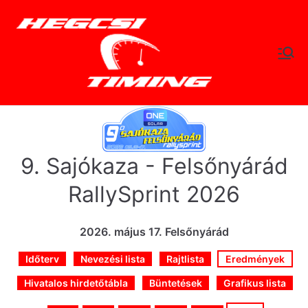
Skip
to
content
hegc
Időtlen Idők
sitimi
ng.hu
9. Sajókaza - Felsőnyárád
RallySprint 2026
2026. május 17. Felsőnyárád
Időterv
Nevezési lista
Rajtlista
Eredmények
Hivatalos hirdetőtábla
Büntetések
Grafikus lista