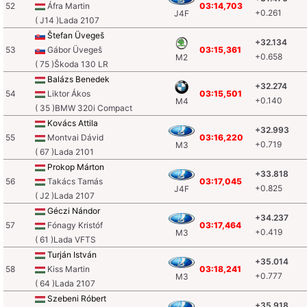
52
Áfra Martin
03:14,703
+0.261
J4F
( J14 )Lada 2107
Štefan Üvegeš
+32.134
53
Gábor Üvegeš
03:15,361
+0.658
M2
( 75 )Škoda 130 LR
Balázs Benedek
+32.274
54
Liktor Ákos
03:15,501
+0.140
M4
( 35 )BMW 320i Compact
Kovács Attila
+32.993
55
Montvai Dávid
03:16,220
+0.719
M3
( 67 )Lada 2101
Prokop Márton
+33.818
56
Takács Tamás
03:17,045
+0.825
J4F
( J2 )Lada 2107
Géczi Nándor
+34.237
57
Fónagy Kristóf
03:17,464
+0.419
M3
( 61 )Lada VFTS
Turján István
+35.014
58
Kiss Martin
03:18,241
+0.777
M3
( 64 )Lada 2107
Szebeni Róbert
+35.918