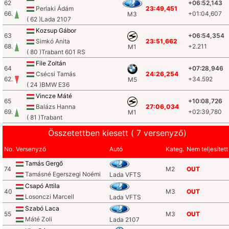
62
+06:52,143
Perlaki Ádám
23:49,451
66.
+01:04,607
M3
( 62 )Lada 2107
Kozsup Gábor
63
+06:54,354
Simkó Anita
23:51,662
68.
+2.211
M1
( 80 )Trabant 601 RS
File Zoltán
64
+07:28,946
Csécsi Tamás
24:26,254
62.
+34.592
M5
( 24 )BMW E36
Vincze Máté
65
+10:08,726
Balázs Hanna
27:06,034
69.
+02:39,780
M1
( 81 )Trabant
Összetettben kiesett ( 7 versenyző)
No.
Versenyző
Autó
Kateg.
Nem teljesített
Tamás Gergő
74
M2
OUT
Tamásné Egerszegi Noémi
Lada VFTS
Csapó Attila
40
M3
OUT
Losonczi Marcell
Lada VFTS
Szabó Laca
55
M3
OUT
Máté Zoli
Lada 2107