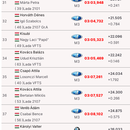
31
Márta Petra
03:03,948
+0.241
M3
( 39 )Lada 2101
Horváth Dénes
+21.505
32
Igó Szabolcs
03:04,732
+0.784
M3
( 46 )Lada 2107 Gr.A
Kisubi
+22.096
33
Nagy Laci “Papó”
03:05,323
+0.591
M3
( 49 )Lada VFTS
Kovács Balázs
+22.242
34
Udud Krisztián
03:05,469
+0.146
M3
( 63 )Lada VFTS
Csapó Attila
+24.034
35
Losonczi Marcell
03:07,261
+1.792
M3
( 40 )Lada VFTS
Kovács Attila
+24.300
36
Bertalan Miklós
03:07,527
+0.266
M3
( 53 )Lada 2107
Veréb Ádám
+24.875
37
Csabai Bence
03:08,102
+0.575
M3
( 56 )Lada 2107
Károlyi Valter
+26.033