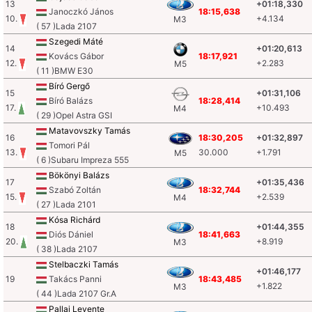
13
+01:18,330
Janoczkó János
18:15,638
10.
+4.134
M3
( 57 )Lada 2107
Szegedi Máté
14
+01:20,613
Kovács Gábor
18:17,921
12.
+2.283
M5
( 11 )BMW E30
Bíró Gergő
15
+01:31,106
Bíró Balázs
18:28,414
17.
+10.493
M4
( 29 )Opel Astra GSI
Matavovszky Tamás
16
18:30,205
+01:32,897
Tomori Pál
13.
30.000
+1.791
M5
( 6 )Subaru Impreza 555
Bökönyi Balázs
17
+01:35,436
Szabó Zoltán
18:32,744
15.
+2.539
M4
( 27 )Lada 2101
Kósa Richárd
18
+01:44,355
Diós Dániel
18:41,663
20.
+8.919
M3
( 38 )Lada 2107
Stelbaczki Tamás
+01:46,177
19
Takács Panni
18:43,485
+1.822
M3
( 44 )Lada 2107 Gr.A
Pallai Levente