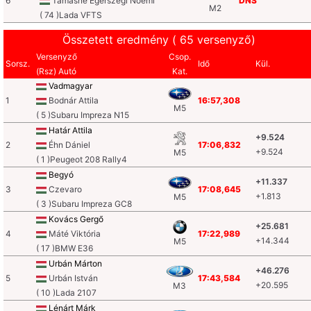
6
Tamásné Egerszegi Noémi
DNS
M2
( 74 )Lada VFTS
Összetett eredmény ( 65 versenyző)
Versenyző
Csop.
Sorsz.
Idő
Kül.
(Rsz) Autó
Kat.
Vadmagyar
1
Bodnár Attila
16:57,308
M5
( 5 )Subaru Impreza N15
Határ Attila
+9.524
2
Éhn Dániel
17:06,832
+9.524
M5
( 1 )Peugeot 208 Rally4
Begyó
+11.337
3
Czevaro
17:08,645
+1.813
M5
( 3 )Subaru Impreza GC8
Kovács Gergő
+25.681
4
Máté Viktória
17:22,989
+14.344
M5
( 17 )BMW E36
Urbán Márton
+46.276
5
Urbán István
17:43,584
+20.595
M3
( 10 )Lada 2107
Lénárt Márk