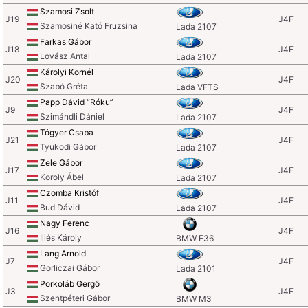
Szamosi Zsolt
J19
J4F
Szamosiné Kató Fruzsina
Lada 2107
Farkas Gábor
J18
J4F
Lovász Antal
Lada 2107
Károlyi Kornél
J20
J4F
Szabó Gréta
Lada VFTS
Papp Dávid “Róku”
J9
J4F
Szimándli Dániel
Lada 2107
Tógyer Csaba
J21
J4F
Tyukodi Gábor
Lada 2107
Zele Gábor
J17
J4F
Koroly Ábel
Lada 2107
Czomba Kristóf
J11
J4F
Bud Dávid
Lada 2107
Nagy Ferenc
J16
J4F
Illés Károly
BMW E36
Lang Arnold
J7
J4F
Gorliczai Gábor
Lada 2101
Porkoláb Gergő
J3
J4F
Szentpéteri Gábor
BMW M3