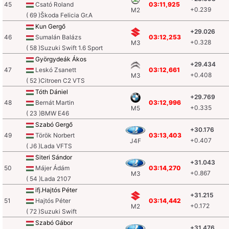
45
Csató Roland
03:11,925
+0.239
M2
( 69 )Škoda Felicia Gr.A
Kun Gergő
+29.026
46
Sumalán Balázs
03:12,253
+0.328
M3
( 58 )Suzuki Swift 1.6 Sport
Györgydeák Ákos
+29.434
47
Leskó Zsanett
03:12,661
+0.408
M3
( 52 )Citroen C2 VTS
Tóth Dániel
+29.769
48
Bernát Martin
03:12,996
+0.335
M5
( 23 )BMW E46
Szabó Gergő
+30.176
49
Török Norbert
03:13,403
+0.407
J4F
( J6 )Lada VFTS
Siteri Sándor
+31.043
50
Májer Ádám
03:14,270
+0.867
M3
( 54 )Lada 2107
ifj.Hajtós Péter
+31.215
51
Hajtós Péter
03:14,442
+0.172
M2
( 72 )Suzuki Swift
Szabó Gábor
+31.476