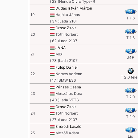
( 23 )Honda Civic Type-R
Dudás István Márton
19
Hajóka János
T 1.6
( 34 )Lada 2101
Orosz Zsolt
20
Tóth Norbert
T 1.6
( 62 )Lada 2107
JANA
21
MIXI
J4F
( 73 )Lada 2107
Fülöp Dániel
22
Nemes Adrienn
T 2.0 fele
( 17 )BMW E36
Pénzes Csaba
23
Mészáros Dóra
T 2.0
( 40 )Lada VFTS
Orosz Zsolt
24
Tóth Norbert
T 2.0
( 27 )Lada 2107
Endrődi László
25
Mezőfi Ádám
Lic