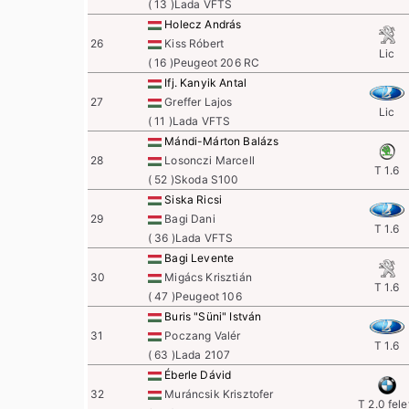
( 13 )Lada VFTS
Holecz András
26
Kiss Róbert
Lic
( 16 )Peugeot 206 RC
Ifj. Kanyik Antal
27
Greffer Lajos
Lic
( 11 )Lada VFTS
Mándi-Márton Balázs
28
Losonczi Marcell
T 1.6
( 52 )Skoda S100
Siska Ricsi
29
Bagi Dani
T 1.6
( 36 )Lada VFTS
Bagi Levente
30
Migács Krisztián
T 1.6
( 47 )Peugeot 106
Buris "Süni" István
31
Poczang Valér
T 1.6
( 63 )Lada 2107
Éberle Dávid
32
Muráncsik Krisztofer
T 2.0 fele