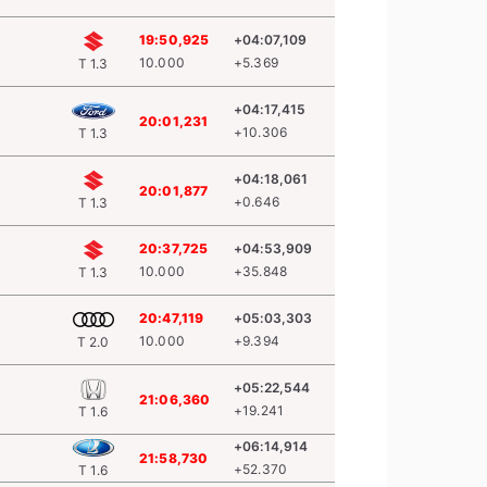
19:50,925
+04:07,109
10.000
+5.369
T 1.3
+04:17,415
20:01,231
+10.306
T 1.3
+04:18,061
20:01,877
+0.646
T 1.3
20:37,725
+04:53,909
10.000
+35.848
T 1.3
20:47,119
+05:03,303
10.000
+9.394
T 2.0
+05:22,544
21:06,360
+19.241
T 1.6
+06:14,914
21:58,730
+52.370
T 1.6