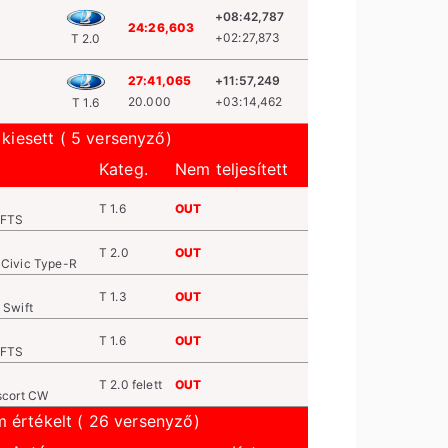
+08:42,787
24:26,603
+02:27,873
T 2.0
27:41,065
+11:57,249
20.000
+03:14,462
T 1.6
kiesett ( 5 versenyző)
Kateg.
Nem teljesített
T 1.6
OUT
VFTS
T 2.0
OUT
Civic Type-R
T 1.3
OUT
 Swift
T 1.6
OUT
VFTS
T 2.0 felett
OUT
scort CW
 értékelt ( 26 versenyző)