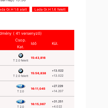
ada Gr.H 1.6 alatt
Lada Gr.H 1.6 felett
dmény ( 41 versenyző)
Csop.
Idő
Kül.
Kat.
15:43,816
T 2.0 felett
+13.022
15:56,838
+13.022
T 2.0 felett
+27.229
16:11,045
+14.207
T 2.0
+31.251
16:15,067
+4.022
T 2.0