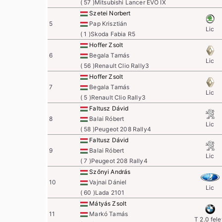
( 57 )Mitsubishi Lancer EVO IX
Szetei Norbert
5
Pap Krisztián
Lic
( 1 )Skoda Fabia R5
Hoffer Zsolt
6
Begala Tamás
Lic
( 56 )Renault Clio Rally3
Hoffer Zsolt
7
Begala Tamás
Lic
( 5 )Renault Clio Rally3
Faltusz Dávid
8
Balai Róbert
Lic
( 58 )Peugeot 208 Rally4
Faltusz Dávid
9
Balai Róbert
Lic
( 7 )Peugeot 208 Rally4
Szőnyi András
10
Vajnai Dániel
Lic
( 60 )Lada 2101
Mátyás Zsolt
11
Markó Tamás
T 2.0 fele