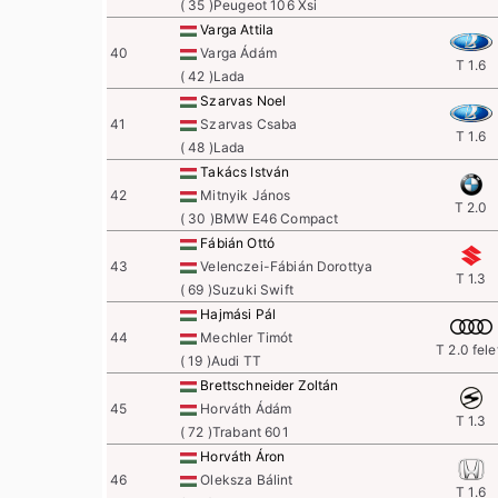
( 35 )Peugeot 106 Xsi
Varga Attila
40
Varga Ádám
T 1.6
( 42 )Lada
Szarvas Noel
41
Szarvas Csaba
T 1.6
( 48 )Lada
Takács István
42
Mitnyik János
T 2.0
( 30 )BMW E46 Compact
Fábián Ottó
43
Velenczei-Fábián Dorottya
T 1.3
( 69 )Suzuki Swift
Hajmási Pál
44
Mechler Timót
T 2.0 fele
( 19 )Audi TT
Brettschneider Zoltán
45
Horváth Ádám
T 1.3
( 72 )Trabant 601
Horváth Áron
46
Oleksza Bálint
T 1.6