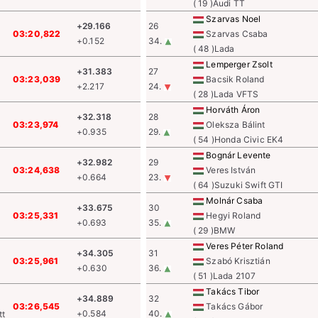
( 19 )Audi TT
Szarvas Noel
+29.166
26
03:20,822
Szarvas Csaba
+0.152
34.
( 48 )Lada
Lemperger Zsolt
+31.383
27
03:23,039
Bacsik Roland
+2.217
24.
( 28 )Lada VFTS
Horváth Áron
+32.318
28
03:23,974
Oleksza Bálint
+0.935
29.
( 54 )Honda Civic EK4
Bognár Levente
+32.982
29
03:24,638
Veres István
+0.664
23.
( 64 )Suzuki Swift GTI
Molnár Csaba
+33.675
30
03:25,331
Hegyi Roland
+0.693
35.
( 29 )BMW
Veres Péter Roland
+34.305
31
03:25,961
Szabó Krisztián
+0.630
36.
( 51 )Lada 2107
Takács Tibor
+34.889
32
03:26,545
Takács Gábor
+0.584
40.
tt