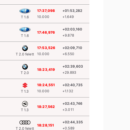
17:37,098
+01:53,282
10.000
+1.649
T 1.6
+02:03,160
17:46,976
+9.878
T 1.6
17:53,526
+02:09,710
10.000
+6.550
T 2.0 felett
+02:39,603
18:23,419
+29.893
T 2.0
18:24,551
+02:40,735
10.000
+1.132
T 1.3
+02:43,746
18:27,562
+3.011
T 1.3
+02:44,335
18:28,151
+0.589
T 2.0 felett