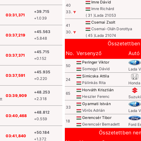
Imre Dávid
40
Imre Richárd
+39.715
33.
03:31,371
( 31 )Lada 21053
+1.039
Csernai Zsolt
41
Csernai-Oláh Dorottya
+45.563
30.
03:37,219
( 45 )Lada 21074
+5.848
Összetettben 
+45.715
No.
Versenyző
Autó
03:37,371
+0.152
Peringer Viktor
50
Somogyi Dávid
Lada 
+45.935
03:37,591
Simicska Attila
+0.220
24
Pálinkás Rita
Honda 
Horváth Krisztián
+48.253
65
03:39,909
Heszler Ferenc
Suzuki
+2.318
tt
Gyarmati István
33
Vörös Adrián
Lada 
+48.812
03:40,468
Gerencsér Tibor
+0.559
18
Gerencsér Bernadett
Ford E
Összetettben nem
+50.184
03:41,840
+1.372