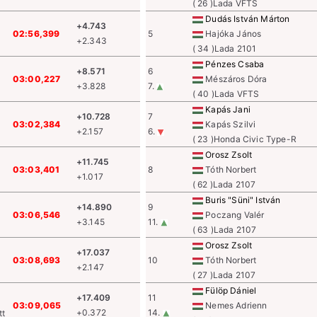
( 26 )Lada VFTS
Dudás István Márton
+4.743
02:56,399
5
Hajóka János
+2.343
( 34 )Lada 2101
Pénzes Csaba
+8.571
6
03:00,227
Mészáros Dóra
+3.828
7.
( 40 )Lada VFTS
Kapás Jani
+10.728
7
03:02,384
Kapás Szilvi
+2.157
6.
( 23 )Honda Civic Type-R
Orosz Zsolt
+11.745
03:03,401
8
Tóth Norbert
+1.017
( 62 )Lada 2107
Buris "Süni" István
+14.890
9
03:06,546
Poczang Valér
+3.145
11.
( 63 )Lada 2107
Orosz Zsolt
+17.037
03:08,693
10
Tóth Norbert
+2.147
( 27 )Lada 2107
Fülöp Dániel
+17.409
11
03:09,065
Nemes Adrienn
+0.372
14.
tt