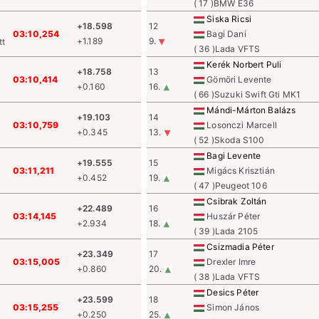
( 17 )BMW E36
Siska Ricsi
+18.598
12
03:10,254
Bagi Dani
+1.189
9.
tt
( 36 )Lada VFTS
Kerék Norbert Puli
+18.758
13
03:10,414
Gömöri Levente
+0.160
16.
( 66 )Suzuki Swift Gti MK1
Mándi-Márton Balázs
+19.103
14
03:10,759
Losonczi Marcell
+0.345
13.
( 52 )Skoda S100
Bagi Levente
+19.555
15
03:11,211
Migács Krisztián
+0.452
19.
( 47 )Peugeot 106
Csibrak Zoltán
+22.489
16
03:14,145
Huszár Péter
+2.934
18.
( 39 )Lada 2105
Csizmadia Péter
+23.349
17
03:15,005
Drexler Imre
+0.860
20.
( 38 )Lada VFTS
Desics Péter
+23.599
18
03:15,255
Simon János
+0.250
25.