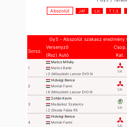
Abszolút
J4F
Lic
T 1.3
Gy5 - Abszolút szakasz eredmény 
Versenyző
Csop.
Sorsz.
(Rsz) Autó
Kat.
Matics Mihály
1
Matics Barbi
Lic
( 3 )Mitsubishi Lancer EVO IX
Hidvégi Bence
2
Molnár Fanni
Lic
( 6 )Mitsubishi Lancer EVO IX
Zoltán Kevin
3
Madarász Szabolcs
Lic
( 2 )Skoda Fabia R5
Hidvégi Bence
4
Molnár Fanni
Lic