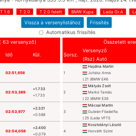
T 1.6
T 2.0
T 2.0 felett
BMW Kupa
Lada Gr.A
L
Automatikus frissítés
( 63 versenyző)
Összetett ere
Versenyző
Idő
Kül.
Sorsz.
(Rsz) Autó
Hajdina Martin
02:51,656
1
Juhász Anna
( 21 )BMW E46
Mátyás Zsolt
+1.733
02:53,389
2
Markó Tamás
+1.733
( 22 )BMW E36
Mácsai Martin
+2.321
02:53,977
3
Gubrán Filadelfia
+0.588
( 25 )Lada VFTS
Kosztolányi László
+2.400
02:54,056
4
Horváth Szimi
+0.079