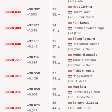
( 43 )Lada
Haas Corinna
+36.392
33
03:28,048
Elektra Wierl
+1.503
32.
( 70 )Suzuki Swift
Kürti Kende
+37.737
34
03:29,393
Szarka Kovács Gergő
+1.345
41.
( 71 )Ford
Bédeg Rajmund
+37.980
35
03:29,636
Hazenfratz Tamás
+0.243
37.
( 67 )Suzuki Swift
Molnár Barnabás
+38.114
36
03:29,770
Török Alexandra
+0.134
38.
( 68 )Suzuki Swift
Pipicz Nikolett
+38.550
37
03:30,206
Nagy Norbert
+0.436
43.
( 32 )Audi TT
Mag Béla
+38.659
38
03:30,315
Radvánszky Gábor
+0.109
42.
( 53 )Honda Civic
39
Baranyai J.Csaba
+38.676
03:30,332
44.
( 49 )Lada 2105
+0.017