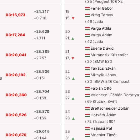
( 35 )Peugeot 106 Xsi
Fehér Gábor
+24.317
19
03:15,973
Virág Tamás
+0.718
15.
( 46 )Lada
Varga Attila
+25.628
20
03:17,284
Varga Ádám
+1.311
21.
( 42 )Lada
Éberle Dávid
+28.385
21
03:20,041
Muráncsik Krisztofer
+2.757
17.
( 20 )BMW E30
Takács István
+28.536
22
03:20,192
Mitnyik János
+0.151
26.
tt
( 30 )BMW E46 Compact
Fábián Ottó
+28.704
23
03:20,360
Velenczei-Fábián Dorottya
+0.168
27.
( 69 )Suzuki Swift
Brettschneider Zoltán
+28.870
24
03:20,526
Horváth Ádám
+0.166
28.
( 72 )Trabant 601
Hajmási Pál
+29.014
25
03:20,670
Mechler Timót
+0.144
31.