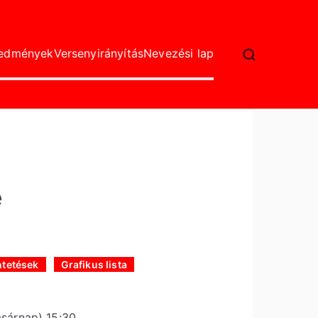
redmények
Versenyirányítás
Nevezési lap
e
tetések
Grafikus lista
asárnap) 15:30