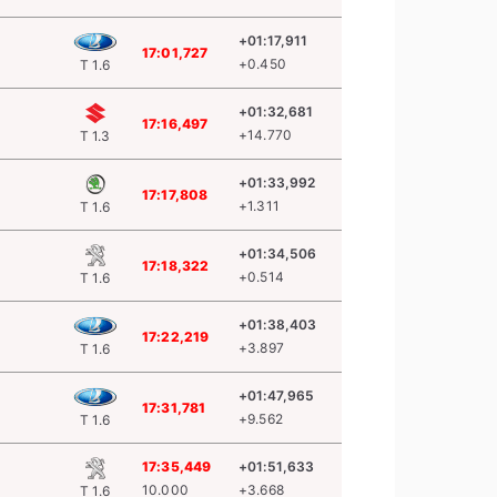
+01:17,911
17:01,727
+0.450
T 1.6
+01:32,681
17:16,497
+14.770
T 1.3
+01:33,992
17:17,808
+1.311
T 1.6
+01:34,506
17:18,322
+0.514
T 1.6
+01:38,403
17:22,219
+3.897
T 1.6
+01:47,965
17:31,781
+9.562
T 1.6
17:35,449
+01:51,633
10.000
+3.668
T 1.6