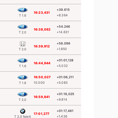
+39.615
16:23,431
+8.364
T 1.6
+54.246
16:38,062
+14.631
T 2.0
+56.096
16:39,912
+1.850
T 2.0
+01:01,128
16:44,944
+5.032
T 1.6
16:50,027
+01:06,211
10.000
+5.083
T 1.6
+01:16,025
16:59,841
+9.814
T 2.0
+01:17,461
17:01,277
+1.436
T 2.0 felett