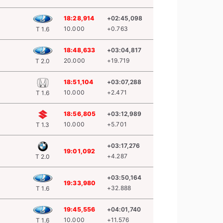
18:28,914
+02:45,098
10.000
+0.763
T 1.6
18:48,633
+03:04,817
20.000
+19.719
T 2.0
18:51,104
+03:07,288
10.000
+2.471
T 1.6
18:56,805
+03:12,989
10.000
+5.701
T 1.3
+03:17,276
19:01,092
+4.287
T 2.0
+03:50,164
19:33,980
+32.888
T 1.6
19:45,556
+04:01,740
10.000
+11.576
T 1.6