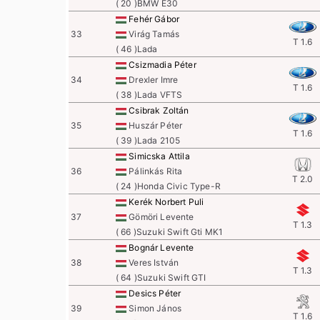
( 20 )BMW E30
Fehér Gábor
33
Virág Tamás
T 1.6
( 46 )Lada
Csizmadia Péter
34
Drexler Imre
T 1.6
( 38 )Lada VFTS
Csibrak Zoltán
35
Huszár Péter
T 1.6
( 39 )Lada 2105
Simicska Attila
36
Pálinkás Rita
T 2.0
( 24 )Honda Civic Type-R
Kerék Norbert Puli
37
Gömöri Levente
T 1.3
( 66 )Suzuki Swift Gti MK1
Bognár Levente
38
Veres István
T 1.3
( 64 )Suzuki Swift GTI
Desics Péter
39
Simon János
T 1.6