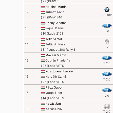
( 22 )BMW E36
Hajdina Martin
12
Juhász Anna
T 2.0 fele
( 21 )BMW E46
Szőnyi András
13
Vajnai Dániel
Lic
( 10 )Lada 2101
Tellér Antal
14
Tellér Antónia
Lic
( 8 )Peugeot 208 Rally4
Mácsai Martin
15
Gubrán Filadelfia
T 2.0
( 25 )Lada VFTS
Kosztolányi László
16
Horváth Szimi
T 2.0
( 26 )Lada VFTS
Rácz Gábor
17
Varga Tibor
Lic
( 14 )Lada VFTS
Kapás Jani
18
Kapás Szilvi
T 2.0