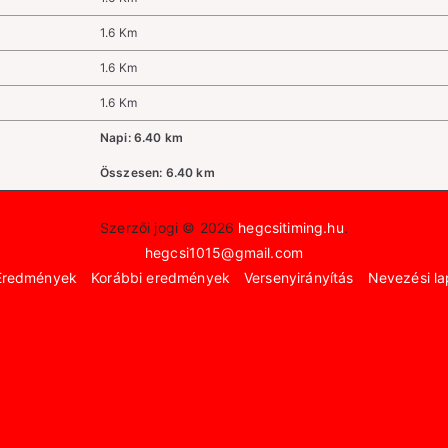
1.6 Km
1.6 Km
1.6 Km
Napi: 6.40 km
Összesen: 6.40 km
Szerzői jogi © 2026
hegcsitiming.hu
.
hegcsi1015@gmail.com
Eredmények
Korábbi eredmények
Versenyirányítás
Nevezési la