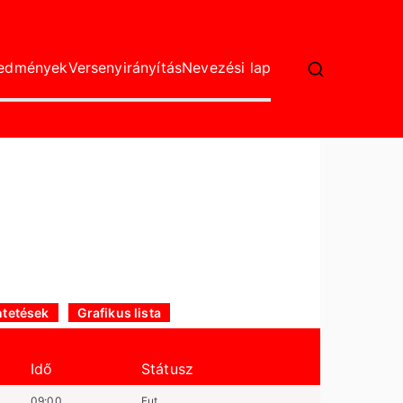
redmények
Versenyirányítás
Nevezési lap
tetések
Grafikus lista
Idő
Státusz
09:00
Fut