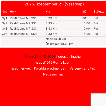
2025. szeptember 21. (Vasárnap)
Név
Hely
Km
Idő
Státusz
Gy1
RealXtreme MR SS1
3.33 Km
08:00
Fut
Gy2
RealXtreme MR SS2
3.33 Km
10:00
Fut
Gy3
RealXtreme MR SS3
3.33 Km
12:00
Fut
Gy4
RealXtreme MR SS4
3.33 Km
14:00
Fut
Napi: 13.20 km
Összesen: 13.20 km
Szerzői jogi © 2026
hegcsitiming.hu
.
hegcsi1015@gmail.com
Eredmények
Korábbi eredmények
Versenyirányítás
Nevezési lap