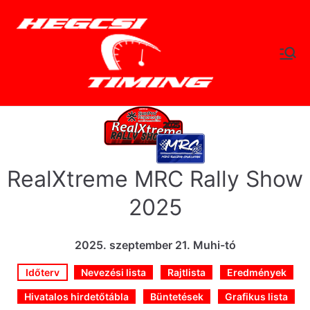
Skip
to
content
hegc
Időtlen Idők
sitimi
ng.hu
RealXtreme MRC Rally Show
2025
2025. szeptember 21. Muhi-tó
Időterv
Nevezési lista
Rajtlista
Eredmények
Hivatalos hirdetőtábla
Büntetések
Grafikus lista