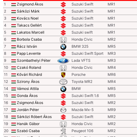
1
Zsigmond Ákos
Suzuki Swift
MR1
2
Sárközi Márk
Suzuki Swift
MR1
3
Kovács Noel
Suzuki Swift
MR1
4
Takacs Gellért
Suzuki Swift
MR1
5
Lakatos Marcell
Suzuki swift
MR1
6
Borbola Csaba
Honda Civic
MR2
7
Rácz István
BMW 325
MR5
8
Papp Levente
Suzuki Swift Sport
MR3
9
Szombathelyi Péter
Lada VFTS
MR3
10
Czakó Roland
Honda Civic
MR4
11
Kővári Richárd
Porsche
MR6
12
Szirony Ákos
Toyota MR2
MR4
14
Vámosi Attila
BMW
MR5
15
Gonda Ákos
Suzuki Swift 1.6
MR5
16
Zsigmond Ákos
Suzuki Swift
MR2
17
Jordán Péter
Mazda Mx-5
MR9
18
Sárközi Róbert Ákos
Suzuki Swift
MR2
19
Hanák Gábor
Honda Civic
MR2
20
Szabó Csaba
Peugeot 106
MR2