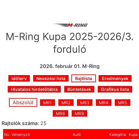
Skip
to
content
M-Ring Kupa 2025-2026/3.
forduló
2026. február 01. M-Ring
Időterv
Nevezési lista
Rajtlista
Eredmények
Hivatalos hirdetőtábla
Büntetések
Grafikus lista
Abszolút
MR1
MR2
MR3
MR4
MR5
MR6
MR9
Rajtolók száma:
25
No.
Versenyző
Autó
Kategória
Kupa