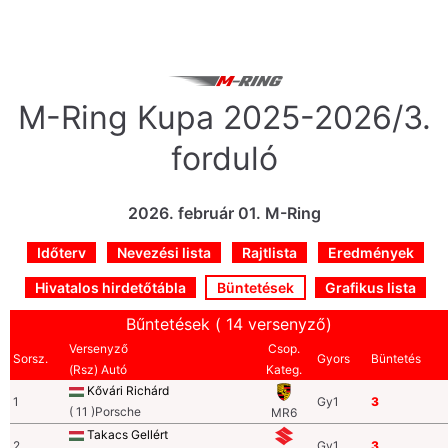
Skip
to
content
M-Ring Kupa 2025-2026/3.
forduló
2026. február 01. M-Ring
Időterv
Nevezési lista
Rajtlista
Eredmények
Hivatalos hirdetőtábla
Büntetések
Grafikus lista
Bűntetések ( 14 versenyző)
Versenyző
Csop.
Sorsz.
Gyors
Büntetés
(Rsz) Autó
Kateg.
Kővári Richárd
1
Gy1
3
( 11 )Porsche
MR6
Takacs Gellért
2
Gy1
3