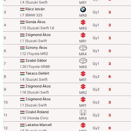
( 4 )Suzuki Swift
MR1
Rácz István
3
Gy1
3
( 7 )BMW 325
MR5
Gonda Ákos
4
Gy1
3
( 15 )Suzuki Swift 1.6
MR5
Zsigmond Ákos
5
Gy1
3
( 1 )Suzuki Swift
MR1
Szirony Ákos
6
Gy1
3
( 12 )Toyota MR2
MR4
Szabó Gábor
7
Gy1
3
( 26 )Toyota GR86
MR5
Takacs Gellért
8
Gy2
6
( 4 )Suzuki Swift
MR1
Zsigmond Ákos
9
Gy2
3
( 16 )Suzuki Swift
MR2
Zsigmond Ákos
10
Gy2
3
( 1 )Suzuki Swift
MR1
Czakó Roland
11
Gy2
3
( 10 )Honda Civic
MR4
Lakatos Marcell
12
Gy2
6
( 5 )Suzuki swift