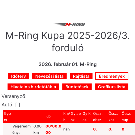
Skip
to
content
M-Ring Kupa 2025-2026/3.
forduló
2026. február 01. M-Ring
Időterv
Nevezési lista
Rajtlista
Eredmények
Hivatalos hirdetőtábla
Büntetések
Grafikus lista
Versenyző:
Autó: [ ]
Gyo
Km/
Gy.ab
Gy.K
Össz.
Össz.
Össz.
Idő
rs
h
sz
at.
absz
kat
cup
Végeredm
0.00
00:00,0
nan
0.
0.
0.
ény:
km
00