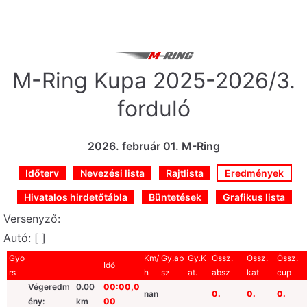
Skip
to
content
M-Ring Kupa 2025-2026/3.
forduló
2026. február 01. M-Ring
Időterv
Nevezési lista
Rajtlista
Eredmények
Hivatalos hirdetőtábla
Büntetések
Grafikus lista
Versenyző:
Autó: [ ]
Gyo
Km/
Gy.ab
Gy.K
Össz.
Össz.
Össz.
Idő
rs
h
sz
at.
absz
kat
cup
Végeredm
0.00
00:00,0
nan
0.
0.
0.
ény:
km
00