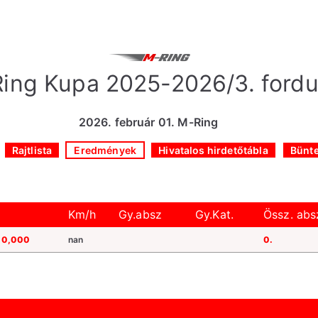
ing Kupa 2025-2026/3. fordu
2026. február 01. M-Ring
Rajtlista
Eredmények
Hivatalos hirdetőtábla
Bünt
Km/h
Gy.absz
Gy.Kat.
Össz. abs
00,000
nan
0.