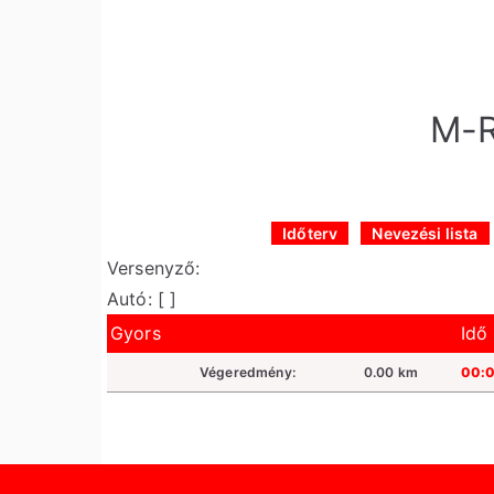
Skip
to
content
M-R
Időterv
Nevezési lista
Versenyző:
Autó: [ ]
Gyors
Idő
Végeredmény:
0.00 km
00: