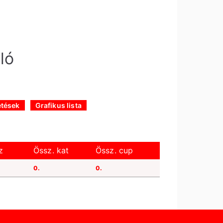
ló
etések
Grafikus lista
z
Össz. kat
Össz. cup
0.
0.