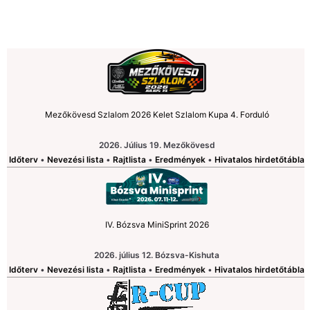
Skip
to
content
Mezőkövesd Szlalom 2026 Kelet Szlalom Kupa 4. Forduló
2026. Július 19. Mezőkövesd
Időterv
•
Nevezési lista
•
Rajtlista
•
Eredmények
•
Hivatalos hirdetőtábla
IV. Bózsva MiniSprint 2026
2026. július 12. Bózsva-Kishuta
Időterv
•
Nevezési lista
•
Rajtlista
•
Eredmények
•
Hivatalos hirdetőtábla