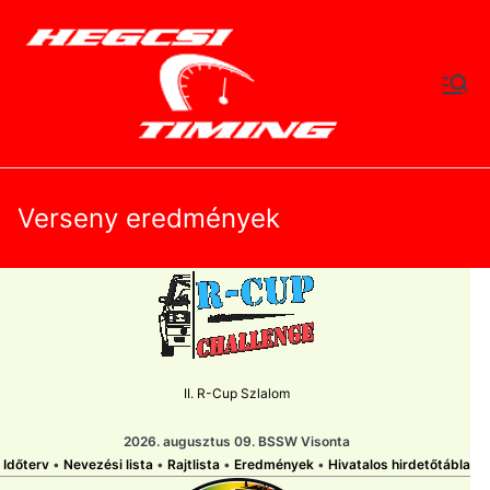
Skip
to
content
hegc
Időtlen Idők
sitimi
ng.hu
Verseny eredmények
II. R-Cup Szlalom
2026. augusztus 09. BSSW Visonta
Időterv
•
Nevezési lista
•
Rajtlista
•
Eredmények
•
Hivatalos hirdetőtábla