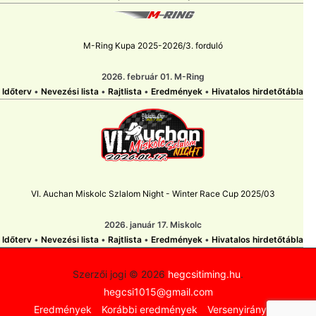
M-Ring Kupa 2025-2026/3. forduló
2026. február 01. M-Ring
Időterv
•
Nevezési lista
•
Rajtlista
•
Eredmények
•
Hivatalos hirdetőtábla
VI. Auchan Miskolc Szlalom Night - Winter Race Cup 2025/03
2026. január 17. Miskolc
Időterv
•
Nevezési lista
•
Rajtlista
•
Eredmények
•
Hivatalos hirdetőtábla
Szerzői jogi © 2026
hegcsitiming.hu
.
hegcsi1015@gmail.com
Eredmények
Korábbi eredmények
Versenyirányítás