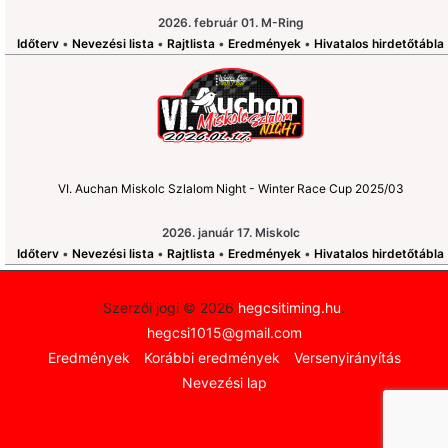
2026. február 01. M-Ring
Időterv
•
Nevezési lista
•
Rajtlista
•
Eredmények
•
Hivatalos hirdetőtábla
VI. Auchan Miskolc Szlalom Night - Winter Race Cup 2025/03
2026. január 17. Miskolc
Időterv
•
Nevezési lista
•
Rajtlista
•
Eredmények
•
Hivatalos hirdetőtábla
Szerzői jogi © 2026
hegcsitiming.hu
.
hegcsi1015@gmail.com
Eredmények
Korábbi eredmények
Versenyirányítás
Nevezési lap