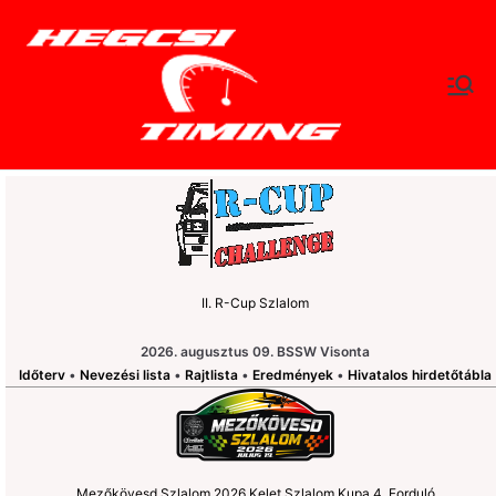
Skip
to
content
hegc
Időtlen Idők
sitimi
ng.hu
II. R-Cup Szlalom
2026. augusztus 09. BSSW Visonta
Időterv
•
Nevezési lista
•
Rajtlista
•
Eredmények
•
Hivatalos hirdetőtábla
Mezőkövesd Szlalom 2026 Kelet Szlalom Kupa 4. Forduló