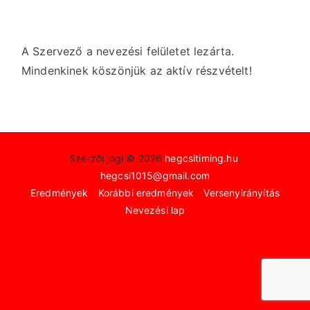
A Szervező a nevezési felületet lezárta.
Mindenkinek köszönjük az aktív részvételt!
Szerzői jogi © 2026
hegcsitiming.hu
.
hegcsi1015@gmail.com
Eredmények
Korábbi eredmények
Versenyirányítás
Nevezési lap