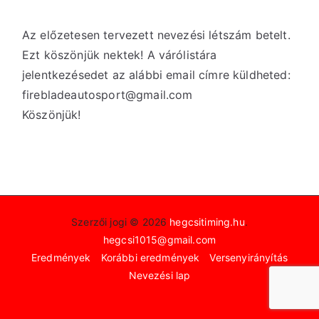
Az előzetesen tervezett nevezési létszám betelt.
Ezt köszönjük nektek! A várólistára
jelentkezésedet az alábbi email címre küldheted:
firebladeautosport@gmail.com
Köszönjük!
Szerzői jogi © 2026
hegcsitiming.hu
.
hegcsi1015@gmail.com
Eredmények
Korábbi eredmények
Versenyirányítás
Nevezési lap